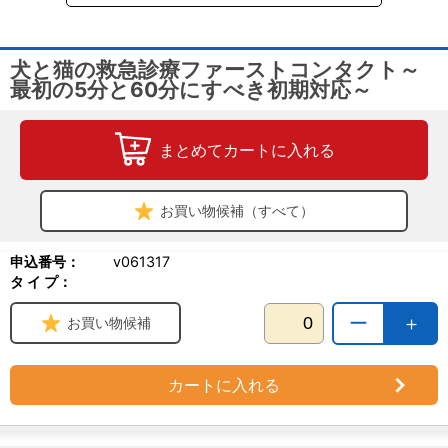
腹囲膨満
尿の異常
外傷
動作・歩行の異常
犬と猫の救急診療ファーストコンタクト～
粘膜色の異常
最初の5分と60分にすべき初期対応～
誤食
第3章 疾患別の対応方法
まとめてカートに入れる
意識異常
発作重積
低血糖
お買い物候補（すべて）
高血糖
電解質異常
熱中症
申込番号：
v061317
脳炎・髄膜炎
タ イ プ：
脳腫瘍
ー
＋
呼吸異常
お買い物候補
喉頭麻痺
気管虚脱
犬の心原性肺水腫
カートに入れる
猫の心原性肺水腫
急性呼吸窮迫症候群
頻脈性不整脈