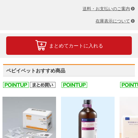
徐脈性不整脈
送料・お支払いのご案内
胸水
気胸
在庫表示について
血栓症
重度の消化器徴候
胃炎・腸炎
胃拡張捻転症候群
まとめてカートに入れる
腸閉塞
胆管閉塞
急性膵炎
腹囲膨満
ペピイベットおすすめ商品
腹水を伴う腹囲膨満
尿の異常
雄猫の尿道閉塞
尿腹
急性腎障害
外傷
外傷性脳損傷
脊髄外傷
骨折
脱臼
靭帯損傷