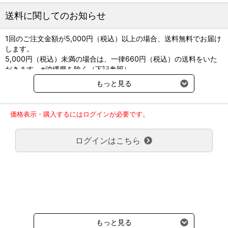
●疾患別に60分以内に行うべき検査と、それによる鑑別診断の再確
送料に関してのお知らせ
認、診断法と治療法について解説。
●二次診療施設に紹介するかどうかの判断や、愛玩動物看護師が知
1回のご注文金額が5,000円（税込）以上の場合、送料無料でお届け
っておきたいポイントもわかる。
します。
5,000円（税込）未満の場合は、一律660円（税込）の送料をいた
監修：望月 学
だきます。※沖縄県を除く（下記参照）
B5判 224頁 オールカラー
※2017年11月14日（火）より沖縄県へのお届けにつきましては、1
発行：緑書房
もっと見る
回のご注文金額（税込）が、30,000円以上で配送無料となります。
30,000円未満の場合、1,800円（税込）の送料をいただきます。
立ち読みはこちらから
ご了承のほどよろしくお願い致します。
価格表示・購入するにはログインが必要です。
弊社都合でお届けが２回以上に分かれる場合の送料負担は、１回分
のみで新たな送料は発生しません。
【目次】
ログインはこちら
大型商品送料が必要な商品をご注文の場合は、大型商品送料のみご
第1章 治療優先度の決定
負担頂きます。
救急症例のトリアージ
通常送料660円はかかりません。
テレフォン・トリアージ
クール便の商品につきましては、一律220円のクール便送料をいた
だきます。（沖縄、小笠原諸島以外）
第2章 状態別の対応方法
要冷蔵の液剤・薬品の沖縄県及び小笠原諸島へのお届けには、通常
意識異常
送料660円（税込）に加えて別途クール便代990円（税込）を申し
呼吸異常
受けます。
重度の消化器徴候
もっと見る