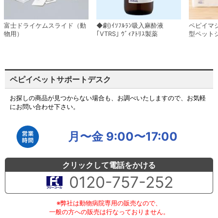
眼球突出
角膜穿孔
虫刺傷
富士ドライケムスライド（動
◆劇)ｲｿﾌﾙﾗﾝ吸入麻酔液
ペピイマ
ヘビ咬傷
物用）
｢VTRS｣ ｳﾞｨｱﾄﾘｽ製薬
型ペット
動作・歩行異常
椎間板ヘルニア
前庭障害
粘膜色の異常
ペピイベットサポートデスク
出血による粘膜蒼白
溶血・凝固系異常
お探しの商品が見つからない場合も、お調べいたしますので、お気軽
黄疸
にお問い合わせ下さい。
誤食
異物誤飲・誤嚥
中毒
月〜金 9:00〜17:00
付録 救急薬剤の体重あたり投与量一覧
クリックして電話をかける
0120-757-252
※弊社は動物病院専用の販売なので、
一般の方への販売は行なっておりません。