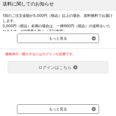
・感染経路や生活環などもイラストで丁寧に説明していてわかりや
送料に関してのお知らせ
すい。
・人と動物の共通感染症では、人の症状や予防法も解説。
1回のご注文金額が5,000円（税込）以上の場合、送料無料でお届け
・重症熱性血小板減少症候群（SFTS）など、最新情報が満載。
します。
・姉妹本『臨床獣医師のための犬と猫の感染症診療』で詳細な解説
5,000円（税込）未満の場合は、一律660円（税込）の送料をいた
をしている箇所を明記。あわせて読むと理解が深まる！
だきます。※沖縄県を除く（下記参照）
※2017年11月14日（火）より沖縄県へのお届けにつきましては、1
もっと見る
回のご注文金額（税込）が、30,000円以上で配送無料となります。
30,000円未満の場合、1,800円（税込）の送料をいただきます。
監修：小沼 守／前田 健／佐藤 宏
ご了承のほどよろしくお願い致します。
A４判 168頁 オールカラー
価格表示・購入するにはログインが必要です。
弊社都合でお届けが２回以上に分かれる場合の送料負担は、１回分
のみで新たな送料は発生しません。
ログインはこちら
大型商品送料が必要な商品をご注文の場合は、大型商品送料のみご
負担頂きます。
通常送料660円はかかりません。
クール便の商品につきましては、一律220円のクール便送料をいた
だきます。（沖縄、小笠原諸島以外）
要冷蔵の液剤・薬品の沖縄県及び小笠原諸島へのお届けには、通常
送料660円（税込）に加えて別途クール便代990円（税込）を申し
受けます。
もっと見る