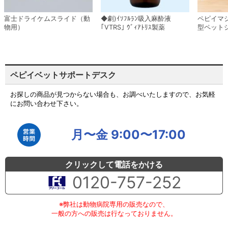
富士ドライケムスライド（動
◆劇)ｲｿﾌﾙﾗﾝ吸入麻酔液
ペピイマ
物用）
｢VTRS｣ ｳﾞｨｱﾄﾘｽ製薬
型ペット
ペピイベットサポートデスク
お探しの商品が見つからない場合も、お調べいたしますので、お気軽
にお問い合わせ下さい。
月〜金 9:00〜17:00
クリックして電話をかける
0120-757-252
※弊社は動物病院専用の販売なので、
一般の方への販売は行なっておりません。