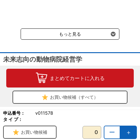
クール便の商品につきましては、一律220円のクール便送料をいた
だきます。（沖縄、小笠原諸島以外）
要冷蔵の液剤・薬品の沖縄県及び小笠原諸島へのお届けには、通常
送料660円（税込）に加えて別途クール便代990円（税込）を申し
受けます。
もっと見る
未来志向の動物病院経営学
まとめてカートに入れる
お買い物候補（すべて）
申込番号：
v011578
タ イ プ：
ー
＋
お買い物候補