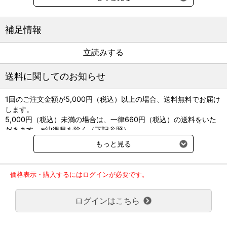
のための方法などを多くの図表や実例とともにわかりやすく解説。
経営力を上げる実践的な手法が満載の一冊。
補足情報
著者：藤原慎一郎
立読みする
■B5判 144頁
送料に関してのお知らせ
立読みする
1回のご注文金額が5,000円（税込）以上の場合、送料無料でお届け
します。
5,000円（税込）未満の場合は、一律660円（税込）の送料をいた
だきます。※沖縄県を除く（下記参照）
※2017年11月14日（火）より沖縄県へのお届けにつきましては、1
もっと見る
回のご注文金額（税込）が、30,000円以上で配送無料となります。
30,000円未満の場合、1,800円（税込）の送料をいただきます。
ご了承のほどよろしくお願い致します。
価格表示・購入するにはログインが必要です。
弊社都合でお届けが２回以上に分かれる場合の送料負担は、１回分
のみで新たな送料は発生しません。
ログインはこちら
大型商品送料が必要な商品をご注文の場合は、大型商品送料のみご
負担頂きます。
通常送料660円はかかりません。