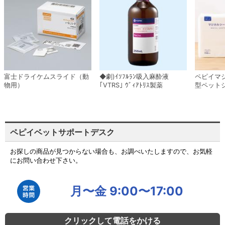
富士ドライケムスライド（動
◆劇)ｲｿﾌﾙﾗﾝ吸入麻酔液
ペピイマ
物用）
｢VTRS｣ ｳﾞｨｱﾄﾘｽ製薬
型ペット
ペピイベットサポートデスク
お探しの商品が見つからない場合も、お調べいたしますので、お気軽
にお問い合わせ下さい。
月〜金 9:00〜17:00
クリックして電話をかける