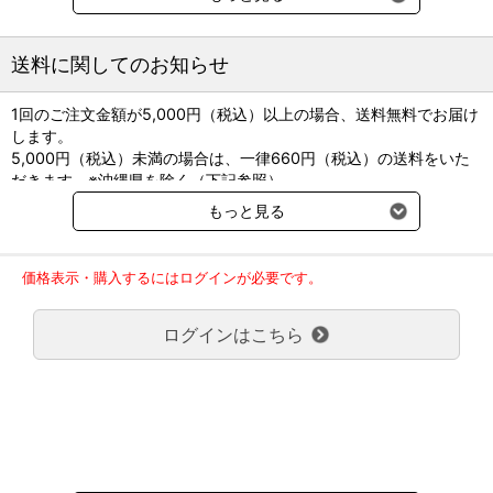
重要な単語や用語は抜き出して「キーワード」、「参考項目」とし
て補足。身に付けた知識を臨床現場で役立てるためのコラムも掲
送料に関してのお知らせ
載。
1回のご注文金額が5,000円（税込）以上の場合、送料無料でお届け
色塗りや名称を書き込むことで、体の構造や位置の理解を深めるこ
します。
とができる便利な付録「ぬりえワークブック」付き。
5,000円（税込）未満の場合は、一律660円（税込）の送料をいた
だきます。※沖縄県を除く（下記参照）
■監修：浅利昌男・大石元治
※2017年11月14日（火）より沖縄県へのお届けにつきましては、1
■執筆：大石元治・鈴木武人・松井利康・大塚裕忠・佐々木 悠・塚
もっと見る
回のご注文金額（税込）が、30,000円以上で配送無料となります。
本篤士
30,000円未満の場合、1,800円（税込）の送料をいただきます。
■B5判 256頁 オールカラー
ご了承のほどよろしくお願い致します。
価格表示・購入するにはログインが必要です。
弊社都合でお届けが２回以上に分かれる場合の送料負担は、１回分
のみで新たな送料は発生しません。
ログインはこちら
大型商品送料が必要な商品をご注文の場合は、大型商品送料のみご
負担頂きます。
通常送料660円はかかりません。
クール便の商品につきましては、一律220円のクール便送料をいた
だきます。（沖縄、小笠原諸島以外）
要冷蔵の液剤・薬品の沖縄県及び小笠原諸島へのお届けには、通常
送料660円（税込）に加えて別途クール便代990円（税込）を申し
受けます。