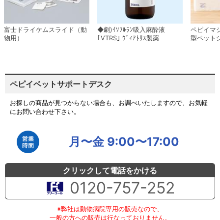
富士ドライケムスライド（動
◆劇)ｲｿﾌﾙﾗﾝ吸入麻酔液
ペピイマ
物用）
｢VTRS｣ ｳﾞｨｱﾄﾘｽ製薬
型ペット
ペピイベットサポートデスク
お探しの商品が見つからない場合も、お調べいたしますので、お気軽
にお問い合わせ下さい。
月〜金 9:00〜17:00
クリックして電話をかける
0120-757-252
※弊社は動物病院専用の販売なので、
一般の方への販売は行なっておりません。