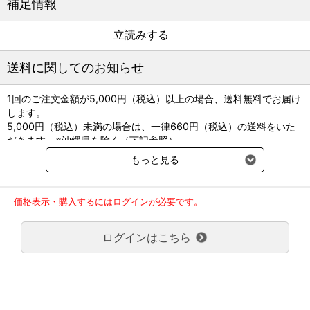
補足情報
立読みする
立読みする
送料に関してのお知らせ
1回のご注文金額が5,000円（税込）以上の場合、送料無料でお届け
します。
5,000円（税込）未満の場合は、一律660円（税込）の送料をいた
だきます。※沖縄県を除く（下記参照）
※2017年11月14日（火）より沖縄県へのお届けにつきましては、1
もっと見る
回のご注文金額（税込）が、30,000円以上で配送無料となります。
30,000円未満の場合、1,800円（税込）の送料をいただきます。
ご了承のほどよろしくお願い致します。
価格表示・購入するにはログインが必要です。
弊社都合でお届けが２回以上に分かれる場合の送料負担は、１回分
のみで新たな送料は発生しません。
ログインはこちら
大型商品送料が必要な商品をご注文の場合は、大型商品送料のみご
負担頂きます。
通常送料660円はかかりません。
クール便の商品につきましては、一律220円のクール便送料をいた
だきます。（沖縄、小笠原諸島以外）
要冷蔵の液剤・薬品の沖縄県及び小笠原諸島へのお届けには、通常