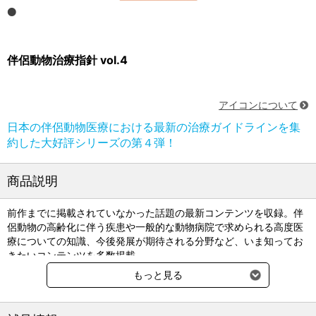
伴侶動物治療指針 vol.4
アイコンについて
日本の伴侶動物医療における最新の治療ガイドラインを集
約した大好評シリーズの第４弾！
商品説明
前作までに掲載されていなかった話題の最新コンテンツを収録。伴
侶動物の高齢化に伴う疾患や一般的な動物病院で求められる高度医
療についての知識、今後発展が期待される分野など、いま知ってお
きたいコンテンツを多数掲載。
もっと見る
■監修：石田卓夫（日本臨床獣医学フォーラム会長）
■A4判 440頁 オールカラー