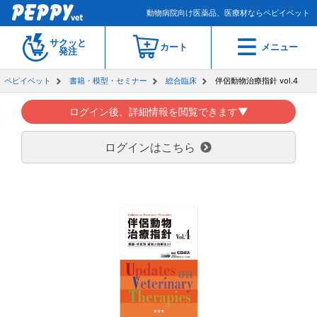
動物病院向け医薬品、医療材ならペピイベット
サクッと
カート
メニュー
発注
ペピイベット
書籍・模型・セミナー
総合臨床
伴侶動物治療指針 vol.4
ログイン後、詳細情報を閲覧できます▼
ログインはこちら