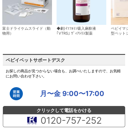
富士ドライケムスライド（動
◆劇)ｲｿﾌﾙﾗﾝ吸入麻酔液
ペピイマ
物用）
｢VTRS｣ ｳﾞｨｱﾄﾘｽ製薬
型ペット
ペピイベットサポートデスク
お探しの商品が見つからない場合も、お調べいたしますので、お気軽
にお問い合わせ下さい。
月〜金 9:00〜17:00
クリックして電話をかける
0120-757-252