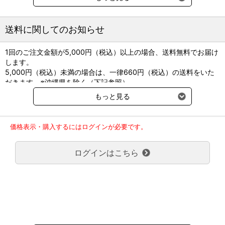
の時間を過ごし、病院面積で最も大きな面積を占める「ワークゾー
ン」の在り方について解説した一冊。
送料に関してのお知らせ
[ポイント]
1回のご注文金額が5,000円（税込）以上の場合、送料無料でお届け
1.競争時代を勝ち抜くヒントを最新データから読み取り、開業のポ
します。
イントを具体的に解説
5,000円（税込）未満の場合は、一律660円（税込）の送料をいた
だきます。※沖縄県を除く（下記参照）
動物病院経営の在り方や戦略を最新データから捉え、動物病院の
※2017年11月14日（火）より沖縄県へのお届けにつきましては、1
開業準備に入る前に押さえておくべきポイントをステップ別に具体
もっと見る
回のご注文金額（税込）が、30,000円以上で配送無料となります。
的に解説。
30,000円未満の場合、1,800円（税込）の送料をいただきます。
ご了承のほどよろしくお願い致します。
2.新規開業・リニューアル・移転のケーススタディ13例
価格表示・購入するにはログインが必要です。
弊社都合でお届けが２回以上に分かれる場合の送料負担は、１回分
のみで新たな送料は発生しません。
開業までの様々なドラマに満ちた事例の紹介や周囲から支持さ
ログインはこちら
大型商品送料が必要な商品をご注文の場合は、大型商品送料のみご
れ、実績を重ねてきた動物病院の移転・リニューアル例を紹介。ま
負担頂きます。
た、災害対策の取り組み事例も収録。
通常送料660円はかかりません。
クール便の商品につきましては、一律220円のクール便送料をいた
3.全国34の動物病院のデザイン実例を公開
だきます。（沖縄、小笠原諸島以外）
要冷蔵の液剤・薬品の沖縄県及び小笠原諸島へのお届けには、通常
『animal hospital design』シリーズで好評を博した『ホスピタ
送料660円（税込）に加えて別途クール便代990円（税込）を申し
ルデザイン集』は病院専用の建物から住居併用、ビルインまでと大
受けます。
小様々な規模の動物病院を掲載。加えて、建物外観や受付・待合、