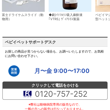
富士ドライケムスライド（動
◆劇)ｲｿﾌﾙﾗﾝ吸入麻酔液
ペピイマ
物用）
｢VTRS｣ ｳﾞｨｱﾄﾘｽ製薬
型ペット
ペピイベットサポートデスク
お探しの商品が見つからない場合も、お調べいたしますので、お気軽
にお問い合わせ下さい。
月〜金 9:00〜17:00
クリックして電話をかける
0120-757-252
※弊社は動物病院専用の販売なので、
一般の方への販売は行なっておりません。