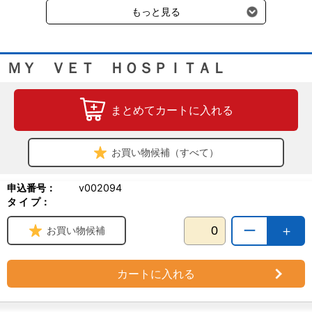
もっと見る
診察室などをシーン別にまとめて掲載。
4.快適なワークゾーンを提案
ＭＹ ＶＥＴ ＨＯＳＰＩＴＡＬ
働きやすく機能性に優れた医療環境（ワークゾーン）を実現する
ための基礎知識を動物病院を数多く手掛ける一級建築士グループが
解説。また、防音や防臭など動物病院が必ず対応しなければならな
まとめてカートに入れる
いポイントもわかりやすく紹介。
●編集：緑書房 企画・広告部
●A4判 290頁 オールカラー
お買い物候補（すべて）
●緑書房
申込番号：
v002094
タ イ プ：
ー
＋
お買い物候補
カートに入れる