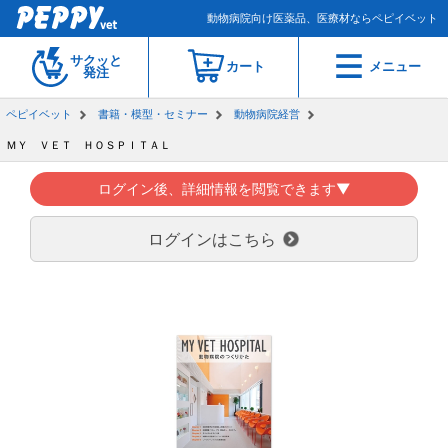
動物病院向け医薬品、医療材ならペピイベット
サクッと
カート
メニュー
発注
ペピイベット
書籍・模型・セミナー
動物病院経営
ＭＹ ＶＥＴ ＨＯＳＰＩＴＡＬ
ログイン後、詳細情報を閲覧できます▼
ログインはこちら