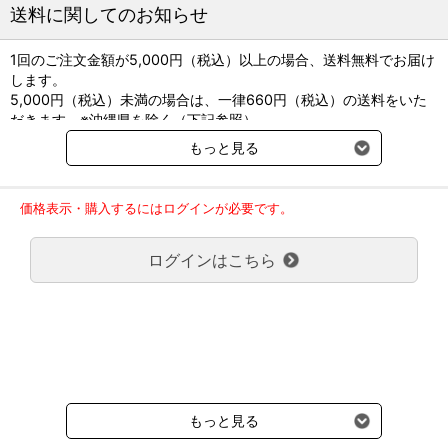
を円滑に行うために必要な情報も掲載。
送料に関してのお知らせ
■監修：石田卓夫（日本臨床獣医学フォーラム会長）
1回のご注文金額が5,000円（税込）以上の場合、送料無料でお届け
■B5判／204ページ／オールカラー
します。
■緑書房
5,000円（税込）未満の場合は、一律660円（税込）の送料をいた
だきます。※沖縄県を除く（下記参照）
※2017年11月14日（火）より沖縄県へのお届けにつきましては、1
もっと見る
回のご注文金額（税込）が、30,000円以上で配送無料となります。
30,000円未満の場合、1,800円（税込）の送料をいただきます。
ご了承のほどよろしくお願い致します。
価格表示・購入するにはログインが必要です。
弊社都合でお届けが２回以上に分かれる場合の送料負担は、１回分
のみで新たな送料は発生しません。
ログインはこちら
大型商品送料が必要な商品をご注文の場合は、大型商品送料のみご
負担頂きます。
通常送料660円はかかりません。
クール便の商品につきましては、一律220円のクール便送料をいた
だきます。（沖縄、小笠原諸島以外）
要冷蔵の液剤・薬品の沖縄県及び小笠原諸島へのお届けには、通常
送料660円（税込）に加えて別途クール便代990円（税込）を申し
受けます。
もっと見る