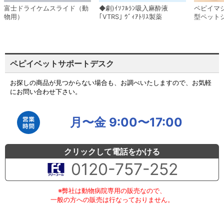
富士ドライケムスライド（動
◆劇)ｲｿﾌﾙﾗﾝ吸入麻酔液
ペピイマ
物用）
｢VTRS｣ ｳﾞｨｱﾄﾘｽ製薬
型ペット
ペピイベットサポートデスク
お探しの商品が見つからない場合も、お調べいたしますので、お気軽
にお問い合わせ下さい。
月〜金 9:00〜17:00
クリックして電話をかける
0120-757-252
※弊社は動物病院専用の販売なので、
一般の方への販売は行なっておりません。