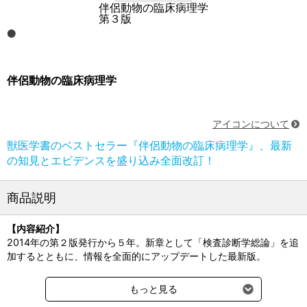
伴侶動物の臨床病理学
第３版
伴侶動物の臨床病理学
アイコンについて
獣医学書のベストセラー『伴侶動物の臨床病理学』、最新
の知見とエビデンスを盛り込み全面改訂！
商品説明
【内容紹介】
2014年の第２版発行から５年。新章として「検査診断学総論」を追
加するとともに、情報を全面的にアップデートした最新版。
POMRによる症例へのアプローチ、日常の診療に欠かせないCBCや
もっと見る
血液化学検査の方法・解釈を基本から網羅し、また肝疾患や腎疾患