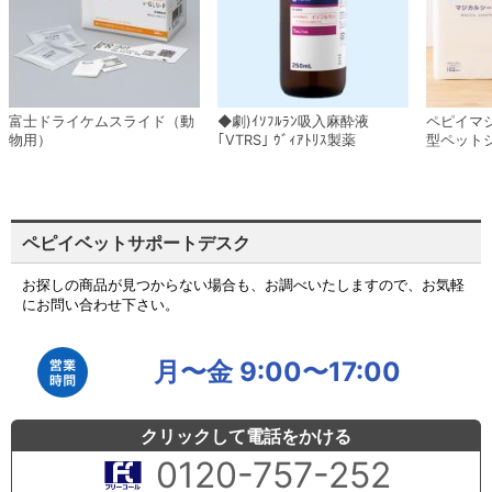
富士ドライケムスライド（動
◆劇)ｲｿﾌﾙﾗﾝ吸入麻酔液
ペピイマ
物用）
｢VTRS｣ ｳﾞｨｱﾄﾘｽ製薬
型ペット
ペピイベットサポートデスク
お探しの商品が見つからない場合も、お調べいたしますので、お気軽
にお問い合わせ下さい。
月〜金 9:00〜17:00
クリックして電話をかける
0120-757-252