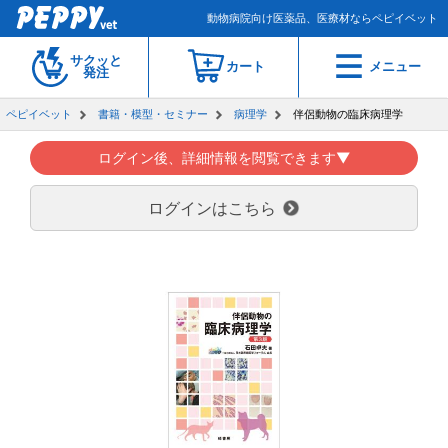
動物病院向け医薬品、医療材ならペピイベット
サクッと
カート
メニュー
発注
ペピイベット
書籍・模型・セミナー
病理学
伴侶動物の臨床病理学
ログイン後、詳細情報を閲覧できます▼
ログインはこちら