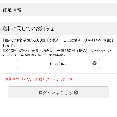
へのアプローチ、判断に迷いがちな各種内分泌疾患における診断の
組み立てについても詳説。
補足情報
【第２版からの主な情報のアップデート】
●新章として「検査診断学総論」を追加
送料に関してのお知らせ
●検査および治療についての最新知見、情報を追加
●重症熱性血小板減少症候群（SFTS）など最新の疾病情報を追加
1回のご注文金額が5,000円（税込）以上の場合、送料無料でお届け
●写真を新規で追加。また一部の写真をより分かりやすいものに変
します。
更
5,000円（税込）未満の場合は、一律660円（税込）の送料をいた
●参考文献、薬剤、検査機器などの情報についてもアップデート
だきます。※沖縄県を除く（下記参照）
著者：石田卓夫
※2017年11月14日（火）より沖縄県へのお届けにつきましては、1
もっと見る
A4判 336頁 オールカラー
回のご注文金額（税込）が、30,000円以上で配送無料となります。
30,000円未満の場合、1,800円（税込）の送料をいただきます。
ご了承のほどよろしくお願い致します。
価格表示・購入するにはログインが必要です。
弊社都合でお届けが２回以上に分かれる場合の送料負担は、１回分
のみで新たな送料は発生しません。
ログインはこちら
大型商品送料が必要な商品をご注文の場合は、大型商品送料のみご
負担頂きます。
通常送料660円はかかりません。
クール便の商品につきましては、一律220円のクール便送料をいた
だきます。（沖縄、小笠原諸島以外）