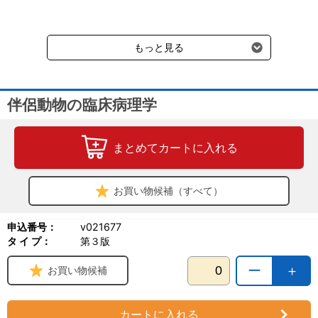
要冷蔵の液剤・薬品の沖縄県及び小笠原諸島へのお届けには、通常
送料660円（税込）に加えて別途クール便代990円（税込）を申し
受けます。
もっと見る
伴侶動物の臨床病理学
まとめてカートに入れる
お買い物候補（すべて）
申込番号：
v021677
タ イ プ：
第３版
ー
＋
お買い物候補
カートに入れる