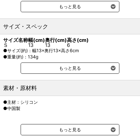
工夫が大切。
もっと見る
食洗器、電子レンジも使用可能！
◇食欲が細くなったら食欲の湧くひと工夫を！
サイズ・スペック
香り＆形状：つぶしたり、トッピングで香りが引き立ちます。
温度：香りがひきたつ温度に。老猫は冷水を好む子も。
サイズ名称
幅(cm)
奥行(cm)
高さ(cm)
高さ：下を向くのがつらくなったら楽な高さに設置。
Ｓ
13
13
6
角度：フセたまま楽に食べられると食が進みます。
●サイズ(約)：幅13×奥行13×高さ6cm
●重量(約)：134g
もっと見る
素材・原材料
●主材：シリコン
●中国製
もっと見る