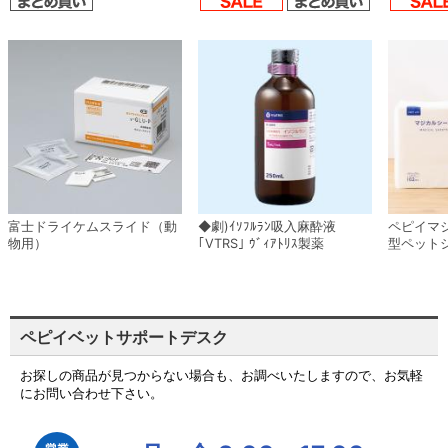
富士ドライケムスライド（動
◆劇)ｲｿﾌﾙﾗﾝ吸入麻酔液
ペピイマ
物用）
｢VTRS｣ ｳﾞｨｱﾄﾘｽ製薬
型ペット
ペピイベットサポートデスク
お探しの商品が見つからない場合も、お調べいたしますので、お気軽
にお問い合わせ下さい。