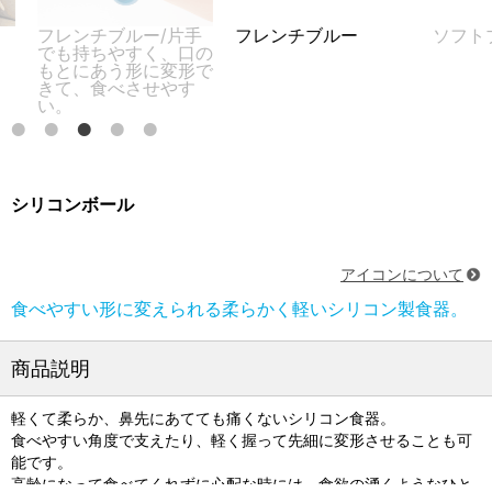
レンチブルー/片手
フレンチブルー
ソフトブラッシ
も持ちやすく、口の
とにあう形に変形で
て、食べさせやす
。
シリコンボール
アイコンについて
食べやすい形に変えられる柔らかく軽いシリコン製食器。
商品説明
軽くて柔らか、鼻先にあてても痛くないシリコン食器。
食べやすい角度で支えたり、軽く握って先細に変形させることも可
能です。
高齢になって食べてくれずに心配な時には、食欲の湧くようなひと