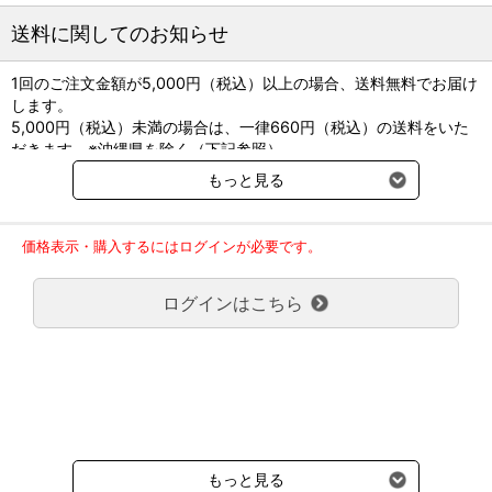
内側の生地は滑り止め素材を採用し、ズレにくく足にフィットしま
す。
送料に関してのお知らせ
【商品について】
1回のご注文金額が5,000円（税込）以上の場合、送料無料でお届け
・1ペア入り(左右兼用)
します。
・前肢、後肢、ともに利用できます。
5,000円（税込）未満の場合は、一律660円（税込）の送料をいた
だきます。※沖縄県を除く（下記参照）
【推奨種】
※2017年11月14日（火）より沖縄県へのお届けにつきましては、1
もっと見る
超小型犬、小型犬、中型犬、大型犬
回のご注文金額（税込）が、30,000円以上で配送無料となります。
30,000円未満の場合、1,800円（税込）の送料をいただきます。
【対応犬種目安】
ご了承のほどよろしくお願い致します。
XS・チワワ、トイプードル、ポメラニアン、ヨークシャー などの超
価格表示・購入するにはログインが必要です。
弊社都合でお届けが２回以上に分かれる場合の送料負担は、１回分
小型犬
のみで新たな送料は発生しません。
S・ミニチュアダックス などの小型犬
ログインはこちら
大型商品送料が必要な商品をご注文の場合は、大型商品送料のみご
M・コーギー、ビーグル などの中型犬
負担頂きます。
L・ゴールデン、ラブラドール などの大型犬
通常送料660円はかかりません。
XL・グレート・デーン、シェパード、ピレニアン・マスティフなど
クール便の商品につきましては、一律220円のクール便送料をいた
※犬種はあくまで目安です。
だきます。（沖縄、小笠原諸島以外）
要冷蔵の液剤・薬品の沖縄県及び小笠原諸島へのお届けには、通常
【こんな子におすすめ】
送料660円（税込）に加えて別途クール便代990円（税込）を申し
・真夏や雨の日のアスファルトでお散歩する子
受けます。
・足を引きずって歩くようになってきた子
もっと見る
・爪先や指先を保護したい子