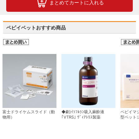
まとめてカートに入れる
ペピイベットおすすめ商品
富士ドライケムスライド（動
◆劇)ｲｿﾌﾙﾗﾝ吸入麻酔液
ペピイマ
物用）
｢VTRS｣ ｳﾞｨｱﾄﾘｽ製薬
型ペット