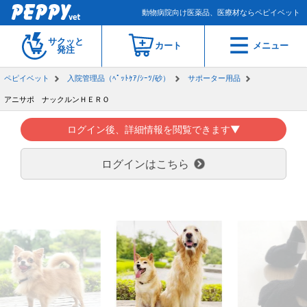
動物病院向け医薬品、医療材ならペピイベット
サクッと
カート
メニュー
発注
ペピイベット
入院管理品（ﾍﾟｯﾄｹｱ/ｼｰﾂ/砂）
サポーター用品
アニサポ ナックルンＨＥＲＯ
ログイン後、詳細情報を閲覧できます▼
ログインはこちら