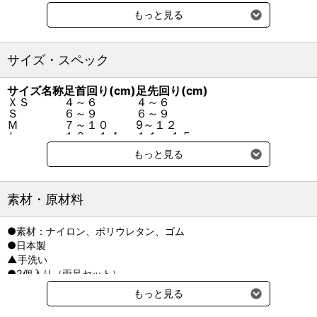
●動物医療用品メーカーが作るこだわり
もっと見る
動物医療用品メーカーであるanifullだからこそ考える、こだわりの
犬用シューズ。
シューズタイプなので、指先までしっかり保護。
サイズ・スペック
真夏や雨の日のアスファルト、草むらや砂利道でのお散歩に、愛犬
の足元をガードします。
サイズ名称
足首回り(cm)
足先回り(cm)
ＸＳ
４～６
４～６
●引き上げベルトで足先を正しい位置に
Ｓ
６～９
６～９
ナックリングでひっくり返った足先を、低伸縮の引き上げベルトを
Ｍ
７～１０
9～１２
Ｌ
１０～１４
１１～１５
使って正しい位置に戻し、足先を地面に着けて歩くことをサポー
ＸＬ
１２～１７
１４～１８
ト。
もっと見る
引き上げベルトを上に引っ張った後、左右に引っ張ることでググッ
と足の甲が引き上がります。
素材・原材料
●スリップ防止の滑り止めゴム付き
足底に滑り止めゴムが地面の蹴り出しをサポート。
●素材：ナイロン、ポリウレタン、ゴム
耐久性があるので、室内はもちろんお散歩の際にも装着していただ
●日本製
けます。
▲手洗い
●2個入り（両足セット）
●足にフィットする立体縫製
靴下よりも履かせやすく、靴よりもフィット感のあるサポーターな
もっと見る
らではの履き心地。