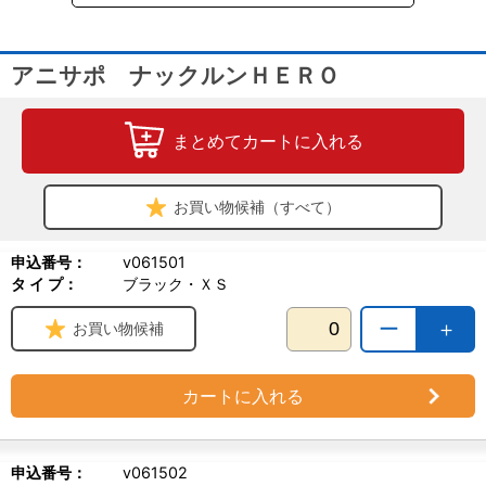
・踏ん張る力が衰えてきた子
・足の甲をつけて歩く子
・フローリングで滑ってうまく歩けない子
アニサポ ナックルンＨＥＲＯ
【使用上の注意】
・砂利やアスファルトなど使用する路面状況によっては、製品が傷
まとめてカートに入れる
つき破損等の原因となる場合がございます。
・使い始めは様子をみながらご使用下さい。また長時間のご使用は
ご遠慮下さい。
お買い物候補（すべて）
・足の形状によりゴム部と皮膚が擦れ、皮膚が赤くなることがあり
ます。万が一皮膚に異常がみられた場合は使用を中止し、獣医師に
ご相談下さい。
申込番号：
v061501
タ イ プ：
ブラック・ＸＳ
ー
＋
お買い物候補
カートに入れる
申込番号：
v061502