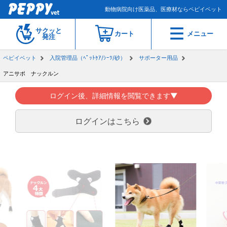
動物病院向け医薬品、医療材ならペピイベット
サクッと
カート
メニュー
発注
ペピイベット
入院管理品（ﾍﾟｯﾄｹｱ/ｼｰﾂ/砂）
サポーター用品
アニサポ ナックルン
ログイン後、詳細情報を閲覧できます▼
ログインはこちら