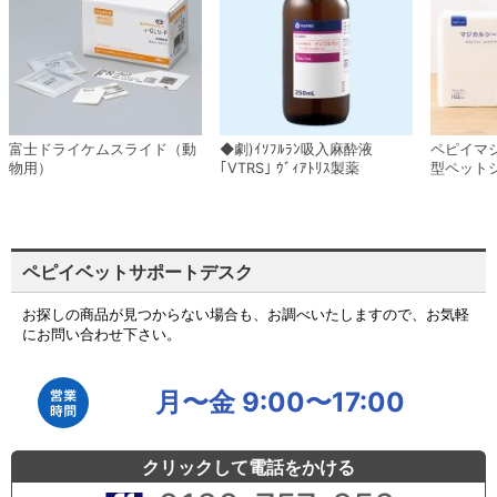
富士ドライケムスライド（動
◆劇)ｲｿﾌﾙﾗﾝ吸入麻酔液
ペピイマ
物用）
｢VTRS｣ ｳﾞｨｱﾄﾘｽ製薬
型ペット
ペピイベットサポートデスク
お探しの商品が見つからない場合も、お調べいたしますので、お気軽
にお問い合わせ下さい。
月〜金 9:00〜17:00
クリックして電話をかける