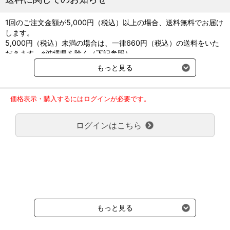
めです。
・面ファスナーでサイズの調整ができます。
1回のご注文金額が5,000円（税込）以上の場合、送料無料でお届け
・装着後、ズレが発生する場合は、立った状態で装着ください。
します。
・足底の面ファスナーが外れる場合は、締めすぎないように調整し
5,000円（税込）未満の場合は、一律660円（税込）の送料をいた
ながら、肉球周囲をしっかり止めてください。
だきます。※沖縄県を除く（下記参照）
※2017年11月14日（火）より沖縄県へのお届けにつきましては、1
もっと見る
【推奨種】
回のご注文金額（税込）が、30,000円以上で配送無料となります。
小型犬、中型犬、大型犬
30,000円未満の場合、1,800円（税込）の送料をいただきます。
ご了承のほどよろしくお願い致します。
【対応犬種目安】
価格表示・購入するにはログインが必要です。
弊社都合でお届けが２回以上に分かれる場合の送料負担は、１回分
S・ミニチュアダックス などの小型犬
のみで新たな送料は発生しません。
M・コーギー、ビーグル などの中型犬
ログインはこちら
大型商品送料が必要な商品をご注文の場合は、大型商品送料のみご
L・ゴールデン、ラブラドール などの大型犬
負担頂きます。
XL・グレート・デーン、シェパード、ピレニアン・マスティフなど
通常送料660円はかかりません。
※犬種はあくまで目安です。
クール便の商品につきましては、一律220円のクール便送料をいた
※モデル犬が装着しているのはMサイズです。
だきます。（沖縄、小笠原諸島以外）
要冷蔵の液剤・薬品の沖縄県及び小笠原諸島へのお届けには、通常
【こんな子におすすめ】
送料660円（税込）に加えて別途クール便代990円（税込）を申し
・爪を擦る音がし始めた子
受けます。
・足を地面に擦って歩く子
もっと見る
・足の甲をつけて歩く子
・歩き方がフラフラしている子