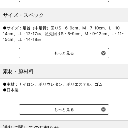
ナックリングでひっくり返った足先を、低伸縮の引き上げベルトを
使って正しい位置に戻し、足先を地面に着けて歩くことをサポー
ト。
サイズ・スペック
引き上げベルトを上に引っ張った後、左右に引っ張ることでググッ
と足の甲が引き上がります。
●サイズ：足首（中足骨）回りS・6-9cm、M・7-10cm、L・10-
14cm、LL・12-17㎝、足先回りS・6-9cm、M・9-12cm、L・11-
●スリップ防止の滑り止めゴム付き
15cm、LL・14-18㎝
足底に滑り止めゴムが地面の蹴り出しをサポート。
耐久性があるので、室内はもちろんお散歩の際にも装着していただ
けます。
もっと見る
●フラットな着け心地の立体縫製
立体縫製にすることでフィット感をもたせています。
素材・原材料
周囲巻きのテープを無くすことで、よりフラットな着け心地に。
また、本体生地はクッション性のある素材を使用しています。
●主材：ナイロン、ポリウレタン、ポリエステル、ゴム
●日本製
【商品について】
・1ペア入り(左右兼用)
・前肢、後肢、ともに利用できます。
もっと見る
【使用方法】
・巻くタイプなので、簡単に装着できます。
・靴下タイプを嫌がる子や、履いてもすぐ脱げてしまう子におすす
送料に関してのお知らせ