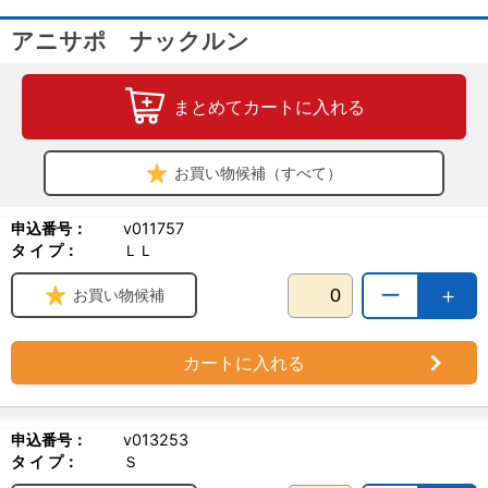
・フローリングで滑ってうまく歩けない子
アニサポ ナックルン
【使用上の注意】
・本品を使用する路面状況(砂利やアスファルトなど)によっては、
製品が傷つき破損等の原因となる場合がございます。
まとめてカートに入れる
・本製品は化学繊維を使用しております。万が一皮膚に合わない場
合は使用を中止し、獣医師へご相談ください。
・使い始めは様子をみながらご使用下さい。また長時間のご使用は
お買い物候補（すべて）
ご遠慮下さい。
・足の形状によりゴム部と皮膚が擦れ、皮膚が赤くなることがあり
ます。万が一皮膚に異常がみられた場合は使用を中止し、獣医師に
申込番号：
v011757
ご相談下さい。
タ イ プ：
ＬＬ
ー
＋
お買い物候補
カートに入れる
申込番号：
v013253
タ イ プ：
Ｓ