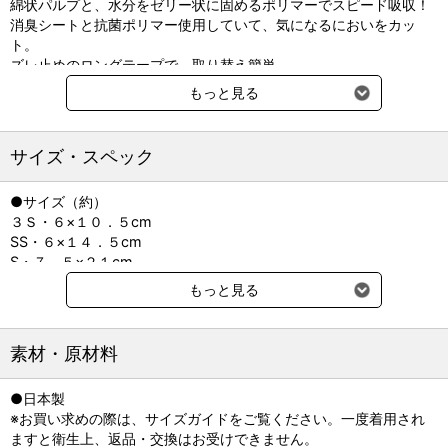
綿状パルプと、水分をゼリー状に固めるポリマーでスピード吸収！
消臭シートと抗菌ポリマー使用していて、気になるにおいをカッ
ト。
ズレ止めのロングテープで、取り替え簡単。
M、L、3Lサイズは立体ギャザー付き。
もっと見る
サイズ・スペック
●サイズ（約）
３Ｓ・６×１０．５cm
SS・６×１４．５cm
S・７．５×２１cm
M・１０×２３．５cm
もっと見る
L・１１×２９cm
LL・１２×３３cm
３Ｌ・２０×４２㎝
素材・原材料
●内容量：３Ｓ・３２枚、SS・５７枚、Ｓ・４５枚、Ｍ・３２枚、
Ｌ・２８枚、ＬＬ・１０枚、２０枚、３Ｌ・８枚
●日本製
●吸水量（約）：３Ｓ・１５ml、ＳＳ・２０ml、Ｓ・５０ml、Ｍ・
※お買い求めの際は、サイズガイドをご覧ください。一度着用され
１１０ml、Ｌ・１５０ml、ＬＬ・２５０ml、３Ｌ・４００ml
ますと衛生上、返品・交換はお受けできません。