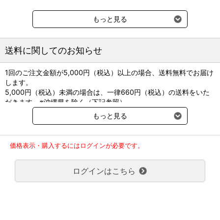
もっと見る
送料に関してのお知らせ
1回のご注文金額が5,000円（税込）以上の場合、送料無料でお届け
します。
5,000円（税込）未満の場合は、一律660円（税込）の送料をいた
だきます。※沖縄県を除く（下記参照）
※2017年11月14日（火）より沖縄県へのお届けにつきましては、1
もっと見る
回のご注文金額（税込）が、30,000円以上で配送無料となります。
30,000円未満の場合、1,800円（税込）の送料をいただきます。
ご了承のほどよろしくお願い致します。
価格表示・購入するにはログインが必要です。
弊社都合でお届けが２回以上に分かれる場合の送料負担は、１回分
のみで新たな送料は発生しません。
ログインはこちら
大型商品送料が必要な商品をご注文の場合は、大型商品送料のみご
負担頂きます。
通常送料660円はかかりません。
クール便の商品につきましては、一律220円のクール便送料をいた
だきます。（沖縄、小笠原諸島以外）
要冷蔵の液剤・薬品の沖縄県及び小笠原諸島へのお届けには、通常