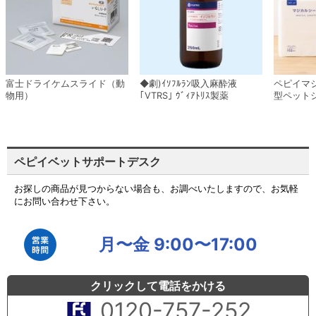
富士ドライケムスライド（動
◆劇)ｲｿﾌﾙﾗﾝ吸入麻酔液
ペピイマ
物用）
｢VTRS｣ ｳﾞｨｱﾄﾘｽ製薬
型ペット
ペピイベットサポートデスク
お探しの商品が見つからない場合も、お調べいたしますので、お気軽
にお問い合わせ下さい。
月〜金 9:00〜17:00
クリックして電話をかける
0120-757-252