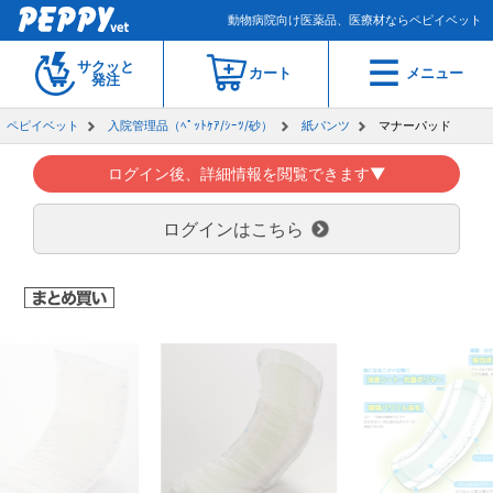
動物病院向け医薬品、医療材ならペピイベット
サクッと
カート
メニュー
発注
ペピイベット
入院管理品（ﾍﾟｯﾄｹｱ/ｼｰﾂ/砂）
紙パンツ
マナーパッド
ログイン後、詳細情報を閲覧できます▼
ログインはこちら