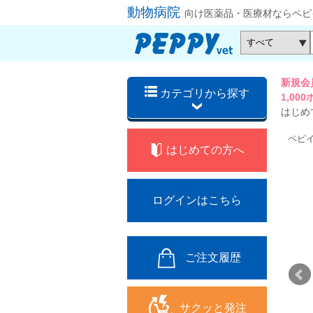
動物病院
向け医薬品・医療材ならペピ
新規会
カテゴリから探す
1,0
はじめ
ペピ
はじめての方へ
ログインはこちら
ご注文履歴
サクッと発注