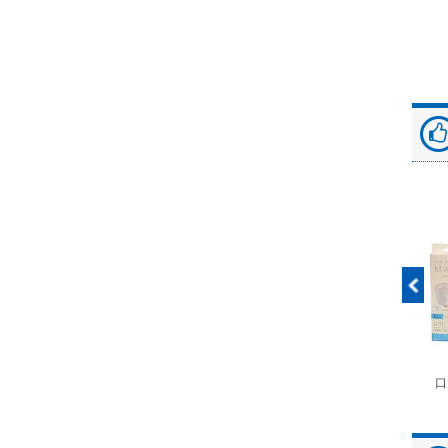
富士ドライケムスライ
◆劇)ｲｿﾌﾙﾗﾝ吸入麻酔
ペピイマジカルシーツ
口
ド（動物用）
液｢VTRS｣ ｳﾞｨｱﾄﾘｽ...
（中厚型ペットシー
ツ）