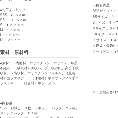
◇目安体重
●お尻丈（約）：
SSSサイズ：１
SSS・８.５ｃｍ
SSサイズ：２
SS・１０.５ｃｍ
Sサイズ：４～
S・１２.５ｃｍ
Mサイズ：６～
M・１５ｃｍ
Lサイズ：９～
L・１６ｃｍ
LL・２１ｃｍ
LLサイズ：１４
※愛犬・愛猫の
※一度開封され
素材・原材料
●素材：（表面材）ポリエチレン、ポリエステル系
不織布、（吸収材）綿状パルプ、吸収紙、高分子吸
収材、（防水材）ポリエチレンフィルム、（止着
材）面ファスナー、（伸縮材）ポリオレフィン系エ
ラストマー、（結合材）ホットメルト
※一度開封され
●内容量
SSS・お試し ３枚、レギュラーパック ２７枚、
ジャンボパック ６４枚