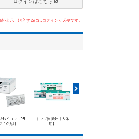
ログインはこちら
価格表示・購入するにはログインが必要です。
ｽｸﾗｯﾌﾟ モノプラ
トップ翼状針【人体
◆フォルテコール錠
◆コ
ス 1/2丸針
用】