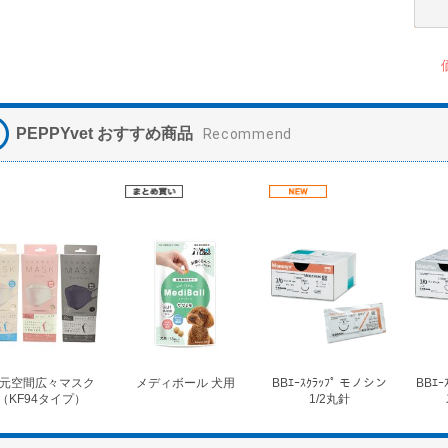
PEPPYvet おすすめ商品
Recommend
元空間広々マスク
メディボール 犬用
BBｴｰｽｸﾗｯﾌﾟ モノシン
BBｴｰ
（KF94タイプ）
1/2丸針