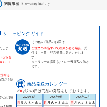
閲覧履歴
Browsing history
ショッピングガイド
その他の商品のお届け
たしま
ご注文の商品すべて在庫がある場合、
受
付後、当日～翌営業日に発送いたしま
いる場合
す。
除く。）
※オリジナル(別注)などの一部商品を除き
ます。
[送料無
の商品を除
商品発送カレンダー
※
■
以外の日は商品の発送をしております。
2026年8月
2026年9月
2026年10月
支払の3種
日
月
火
水
木
金
土
日
月
火
水
木
金
土
日
月
火
水
木
金
土
き330円