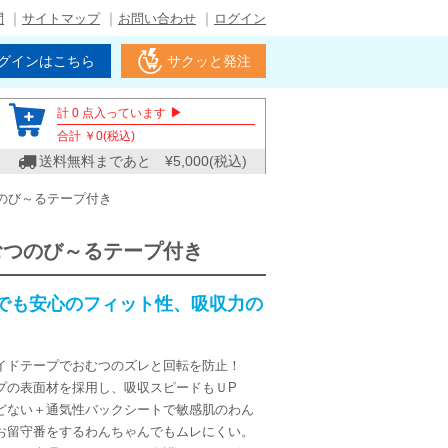
問
サイトマップ
お問い合わせ
ログイン
グインはこちら
サクッと発注
▶
計
0
点入っています
合計 ￥
0
(税込)
送料無料まであと ¥
5,000
(税込)
のび～るテープ付き
むつのび～るテープ付き
でも安心のフィット性、吸収力の
。
イドテープでおむつのズレと回転を防止！
プの表面材を採用し、吸収スピードもＵP
どない＋通気性バックシートで敏感肌のわん
お留守番をするわんちゃんでもムレにくい。