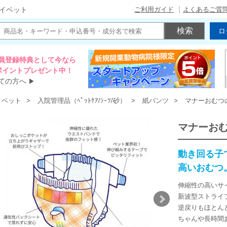
ご利用ガイド
よくあるご質
イベット
ロ
員登録特典として今なら
00ポイントプレゼント中！
ての方へ
▶
イベット
入院管理品（ﾍﾟｯﾄｹｱ/ｼｰﾂ/砂）
紙パンツ
マナーおむつ
マナーお
動き回る子
高いおむつ
伸縮性の高いサ
新波型ストライ
逆戻りもほとん
ちゃんや長時間