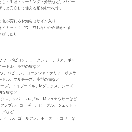
らし・生理・マーキング・介護など、パピー
ずっと安心して使える紙おむつです。
と色が変わるお知らせサイン入り
ンドで抜群のフィット感
サイズの測り方
きくカット！ゴワゴワしないから動きやす
もぴったり
チワワ、パピヨン、ヨークシャ・テリア、ポメ
プードル、小型の猫など
ワワ、パピヨン、ヨークシャ・テリア、ポメラ
ードル、マルチーズ、小型の猫など
チーズ、トイプードル、Mダックス、シーズ
的な猫など
ックス、シバ、フレブル、Mシュナウザーなど
、フレブル、コーギー、ビーグル、シェットラ
ッグなど
ブラドール、ゴールデン、ボーダー・コリーな