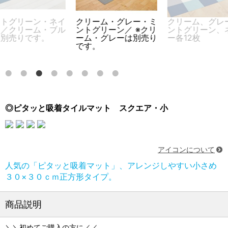
トグリーン・ネイ
クリーム・グレー・ミ
クリーム、グレ
／クリーム・ブル
ントグリーン／ ※クリ
ントグリーン、
別売りです。
ーム・グレーは別売り
ー各12枚
です。
◎ピタッと吸着タイルマット スクエア・小
アイコンについて
人気の「ピタッと吸着マット」、アレンジしやすい小さめ
３０×３０ｃｍ正方形タイプ。
商品説明
＼＼初めてご購入の方に／／