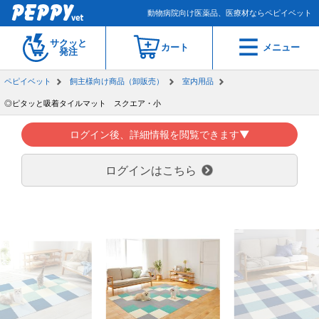
動物病院向け医薬品、医療材ならペピイベット
サクッと
カート
メニュー
発注
ペピイベット
飼主様向け商品（卸販売）
室内用品
◎ピタッと吸着タイルマット スクエア・小
ログイン後、詳細情報を閲覧できます▼
ログインはこちら