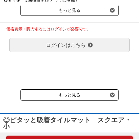
だきます。※沖縄県を除く（下記参照）
※2017年11月14日（火）より沖縄県へのお届けにつきましては、1
■ご注文の目安
もっと見る
回のご注文金額（税込）が、30,000円以上で配送無料となります。
4.5畳：81枚
30,000円未満の場合、1,800円（税込）の送料をいただきます。
6畳：108枚
ご了承のほどよろしくお願い致します。
8畳：144枚
価格表示・購入するにはログインが必要です。
弊社都合でお届けが２回以上に分かれる場合の送料負担は、１回分
※4.5畳は261×261cm、6畳は261×352cm、8畳は352×352cmと
のみで新たな送料は発生しません。
しています。
ログインはこちら
大型商品送料が必要な商品をご注文の場合は、大型商品送料のみご
負担頂きます。
通常送料660円はかかりません。
クール便の商品につきましては、一律220円のクール便送料をいた
だきます。（沖縄、小笠原諸島以外）
要冷蔵の液剤・薬品の沖縄県及び小笠原諸島へのお届けには、通常
送料660円（税込）に加えて別途クール便代990円（税込）を申し
受けます。
もっと見る
◎ピタッと吸着タイルマット スクエア・
小