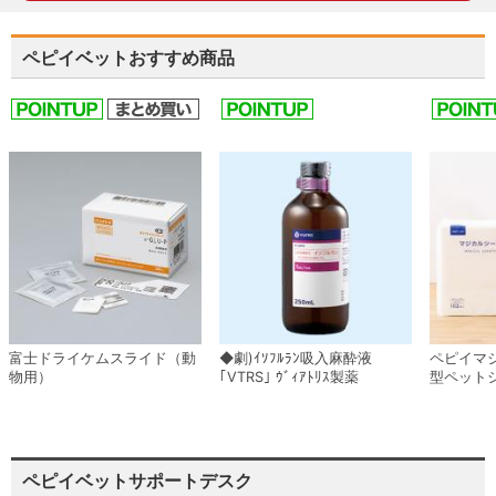
ペピイベットおすすめ商品
富士ドライケムスライド（動
◆劇)ｲｿﾌﾙﾗﾝ吸入麻酔液
ペピイマ
物用）
｢VTRS｣ ｳﾞｨｱﾄﾘｽ製薬
型ペット
ペピイベットサポートデスク