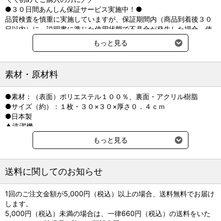
●３０日間あんしん保証サービス実施中！●
品質検査を慎重に実施していますが、保証期間内（商品到着後３０
日以内）に、説明書に準じた使用状態で不具合が発生した場合、使
用後でも無償で交換いたします。
もっと見る
対象：ピタッと吸着マットシリーズ（一部を除く）
期間：2020年2月29日までのご注文分
-------------------
素材・原材料
滑るフローリングの安全対策に。
●素材：（表面）ポリエステル１００％、裏面・アクリル樹脂
正方形＆色も豊富なので、組み合わせてアレンジしやすい♪
●サイズ（約）：１枚・３０×３０×厚さ０．４ｃｍ
●日本製
≪ピタッと吸着マットのヒミツ≫
▲洗濯機
・床に置くだけで吸盤のようにピタッと吸着。
※製造の都合上、表記サイズと若干の誤差が発生することがありま
掃除機をかけても動きません！
もっと見る
す。また、使用環境により伸縮の可能性もございます。あらかじめ
・何度でも貼って剥がせて、床に傷もつきにくい！
ご了承ください。
粘着テープのようなベタベタもなし。
※経年劣化がある場合は、はがす際に床面に損傷が出る場合がござ
※経年劣化がある場合は、はがす際に床表面に損傷が出る場合が
送料に関してのお知らせ
います。
ございます。
・汚れたマットは、そこだけ取り外して洗濯機へ。（洗濯ネットの
1回のご注文金額が5,000円（税込）以上の場合、送料無料でお届け
使用がおすすめ）
します。
・天然カテキンの消臭力もプラス。
5,000円（税込）未満の場合は、一律660円（税込）の送料をいた
・床暖房OK!