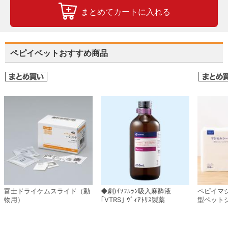
まとめてカートに入れる
ペピイベットおすすめ商品
富士ドライケムスライド（動
◆劇)ｲｿﾌﾙﾗﾝ吸入麻酔液
ペピイマ
物用）
｢VTRS｣ ｳﾞｨｱﾄﾘｽ製薬
型ペット