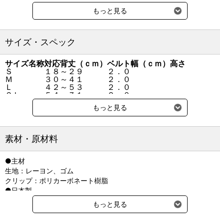
●ぴったりサイズに調節OK
もっと見る
前後3つのアジャスターで体型に合わせた微調整ができ、子犬から
成犬まで幅広く対応可能。
サイズ・スペック
●ラクラク取り付け＆はずれにくい
動いてもズレにくいので、飼い主さんの手間も軽減。
サイズ名称
対応背丈（ｃｍ）
ベルト幅（ｃｍ）
高さ
Ｓ
１８～２９
２．０
●金属不使用のPCクリップ
Ｍ
３０～４１
２．０
アレルギーや錆びの心配もなく安心です。
Ｌ
４２～５３
２．０
２Ｌ
５４～７１
２．０
軽くてやさしい素材なので、敏感肌のワンちゃんにもぴったり。
●対応背丈：
もっと見る
Ｓ：18～29cm
●ベルトは幅広の2cm
Ｍ：30～41cm
体に食い込みにくい、しっかりとした太さです。
Ｌ：42～53cm
体の動きに合わせてのびるゴムタイプ。
素材・原材料
２Ｌ：54～71cm
首の付け根から尾の付け根までの長さを測ってください。
●主材
生地：レーヨン、ゴム
●ベルト幅（共通）：２ｃｍ
クリップ：ポリカーボネート樹脂
●日本製
もっと見る