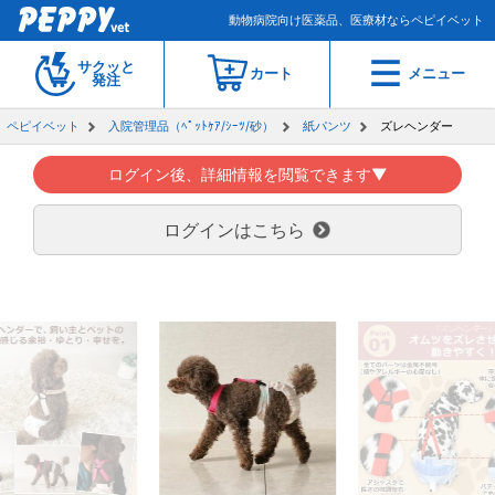
動物病院向け医薬品、医療材ならペピイベット
サクッと
カート
メニュー
発注
ペピイベット
入院管理品（ﾍﾟｯﾄｹｱ/ｼｰﾂ/砂）
紙パンツ
ズレヘンダー
ログイン後、詳細情報を閲覧できます▼
ログインはこちら