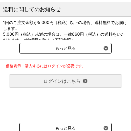
送料に関してのお知らせ
1回のご注文金額が5,000円（税込）以上の場合、送料無料でお届け
します。
5,000円（税込）未満の場合は、一律660円（税込）の送料をいた
だきます。※沖縄県を除く（下記参照）
※2017年11月14日（火）より沖縄県へのお届けにつきましては、1
もっと見る
回のご注文金額（税込）が、30,000円以上で配送無料となります。
30,000円未満の場合、1,800円（税込）の送料をいただきます。
ご了承のほどよろしくお願い致します。
価格表示・購入するにはログインが必要です。
弊社都合でお届けが２回以上に分かれる場合の送料負担は、１回分
のみで新たな送料は発生しません。
ログインはこちら
大型商品送料が必要な商品をご注文の場合は、大型商品送料のみご
負担頂きます。
通常送料660円はかかりません。
クール便の商品につきましては、一律220円のクール便送料をいた
だきます。（沖縄、小笠原諸島以外）
要冷蔵の液剤・薬品の沖縄県及び小笠原諸島へのお届けには、通常
送料660円（税込）に加えて別途クール便代990円（税込）を申し
受けます。
もっと見る