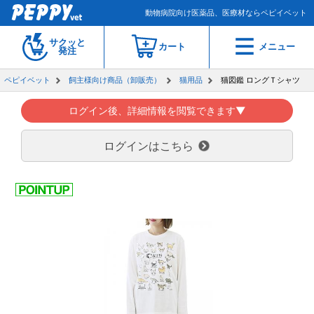
動物病院向け医薬品、医療材ならペピイベット
サクッと
カート
メニュー
発注
ペピイベット
飼主様向け商品（卸販売）
猫用品
猫図鑑 ロングＴシャツ
ログイン後、詳細情報を閲覧できます▼
ログインはこちら