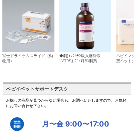
富士ドライケムスライド（動
◆劇)ｲｿﾌﾙﾗﾝ吸入麻酔液
ペピイマ
物用）
｢VTRS｣ ｳﾞｨｱﾄﾘｽ製薬
型ペット
ペピイベットサポートデスク
お探しの商品が見つからない場合も、お調べいたしますので、お気軽
にお問い合わせ下さい。
月〜金 9:00〜17:00