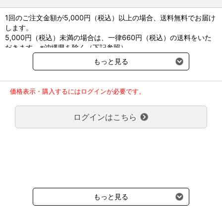
1回のご注文金額が5,000円（税込）以上の場合、送料無料でお届け
します。
5,000円（税込）未満の場合は、一律660円（税込）の送料をいた
だきます。※沖縄県を除く（下記参照）
※2017年11月14日（火）より沖縄県へのお届けにつきましては、1
もっと見る
回のご注文金額（税込）が、30,000円以上で配送無料となります。
30,000円未満の場合、1,800円（税込）の送料をいただきます。
ご了承のほどよろしくお願い致します。
価格表示・購入するにはログインが必要です。
弊社都合でお届けが２回以上に分かれる場合の送料負担は、１回分
のみで新たな送料は発生しません。
ログインはこちら
大型商品送料が必要な商品をご注文の場合は、大型商品送料のみご
負担頂きます。
通常送料660円はかかりません。
クール便の商品につきましては、一律220円のクール便送料をいた
だきます。（沖縄、小笠原諸島以外）
要冷蔵の液剤・薬品の沖縄県及び小笠原諸島へのお届けには、通常
送料660円（税込）に加えて別途クール便代990円（税込）を申し
受けます。
もっと見る