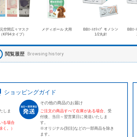
元空間広々マスク
メディボール 犬用
BBｴｰｽｸﾗｯﾌﾟ モノシン
BBｴｰ
（KF94タイプ）
1/2丸針
閲覧履歴
Browsing history
ショッピングガイド
その他の商品のお届け
たしま
ご注文の商品すべて在庫がある場合、
受
付後、当日～翌営業日に発送いたしま
いる場合
す。
除く。）
※オリジナル(別注)などの一部商品を除き
ます。