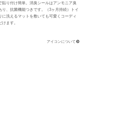
で貼り付け簡単。消臭シールはアンモニア臭
あり、抗菌機能つきです。（3ヶ月持続）トイ
りに洗えるマットを敷いても可愛くコーディ
だけます。
アイコンについて