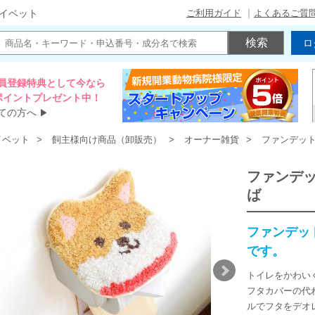
ご利用ガイド
よくあるご質
イベット
ロ
員登録特典として今なら
00ポイントプレゼント中！
ての方へ
▶
イベット
飼主様向け商品（卸販売）
オーナー雑貨
ファンデッ
ファンデ
ば
ファンデッ
です。
トイレをかわい
フタカバーの代
ルでフタをデオ