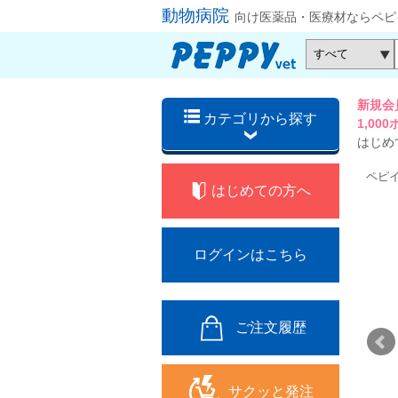
動物病院
向け医薬品・医療材ならペピ
新規会
カテゴリから探す
1,0
はじめ
ペピ
はじめての方へ
ログインはこちら
ご注文履歴
サクッと発注