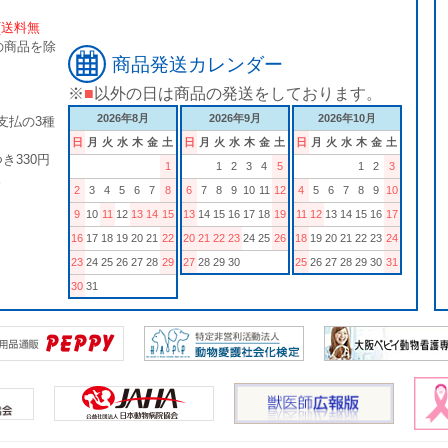
[送料無
の商品を除
商品発送カレンダー
※
■
以外の日は商品の発送をしております。
2026年8月
2026年9月
2026年10月
支払の3種
日
月
火
水
木
金
土
日
月
火
水
木
金
土
日
月
火
水
木
金
土
き330円
1
1
2
3
4
5
1
2
3
。
2
3
4
5
6
7
8
6
7
8
9
10
11
12
4
5
6
7
8
9
10
9
10
11
12
13
14
15
13
14
15
16
17
18
19
11
12
13
14
15
16
17
16
17
18
19
20
21
22
20
21
22
23
24
25
26
18
19
20
21
22
23
24
23
24
25
26
27
28
29
27
28
29
30
25
26
27
28
29
30
31
30
31