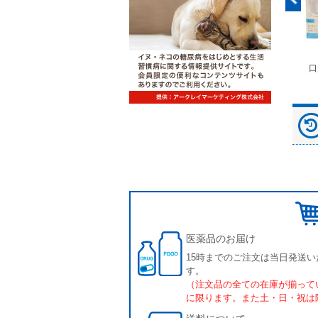
富士ドライケムスライ
◆劇)ｲｿﾌﾙﾗﾝ吸入麻酔
ペピイマジカルシーツ
口
ド（動物用）
液｢VTRS｣ ｳﾞｨｱﾄﾘｽ...
（中厚型ペットシー
ツ）
医薬品のお届け
15時までのご注文は当日発送い
す。
（注文品の全ての在庫が揃って
に限ります。また土・日・祝は