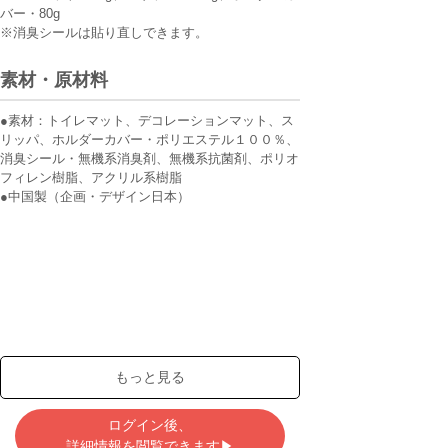
バー・80g
※消臭シールは貼り直しできます。
素材・原材料
●素材：トイレマット、デコレーションマット、ス
リッパ、ホルダーカバー・ポリエステル１００％、
消臭シール・無機系消臭剤、無機系抗菌剤、ポリオ
フィレン樹脂、アクリル系樹脂
●中国製（企画・デザイン日本）
もっと見る
ログイン後、
詳細情報を閲覧できます▶