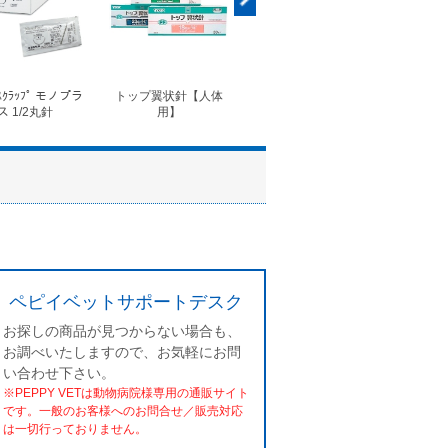
ｽｸﾗｯﾌﾟ モノプラ
トップ翼状針【人体
◆フォルテコール錠
◆コ
ス 1/2丸針
用】
ペピイベットサポートデスク
お探しの商品が見つからない場合も、
お調べいたしますので、お気軽にお問
い合わせ下さい。
※PEPPY VETは動物病院様専用の通販サイト
です。一般のお客様へのお問合せ／販売対応
は一切行っておりません。