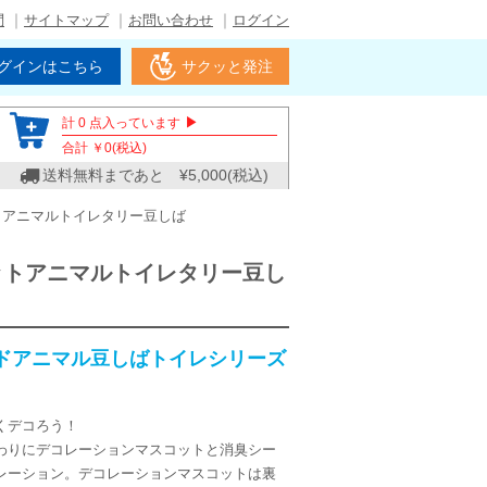
問
サイトマップ
お問い合わせ
ログイン
グインはこちら
サクッと発注
▶
計
0
点入っています
合計 ￥
0
(税込)
送料無料まであと ¥
5,000
(税込)
トアニマルトイレタリー豆しば
ットアニマルトイレタリー豆し
ドアニマル豆しばトイレシリーズ
くデコろう！
わりにデコレーションマスコットと消臭シー
レーション。デコレーションマスコットは裏