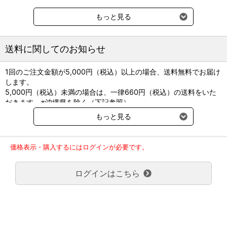
【ライフステージ】
全年齢
もっと見る
【使用上の注意】
・洗濯方法：洗濯機（ネット使用）
送料に関してのお知らせ
・カット不可
・床暖房対応
1回のご注文金額が5,000円（税込）以上の場合、送料無料でお届け
します。
【ピタプラスシリーズ】
5,000円（税込）未満の場合は、一律660円（税込）の送料をいた
ふかふかパイルで極上の質感。
だきます。※沖縄県を除く（下記参照）
上品な色味で、お部屋になじみやすいシリーズです。
※2017年11月14日（火）より沖縄県へのお届けにつきましては、1
もっと見る
回のご注文金額（税込）が、30,000円以上で配送無料となります。
30,000円未満の場合、1,800円（税込）の送料をいただきます。
ご了承のほどよろしくお願い致します。
価格表示・購入するにはログインが必要です。
弊社都合でお届けが２回以上に分かれる場合の送料負担は、１回分
のみで新たな送料は発生しません。
ログインはこちら
大型商品送料が必要な商品をご注文の場合は、大型商品送料のみご
負担頂きます。
通常送料660円はかかりません。
クール便の商品につきましては、一律220円のクール便送料をいた
だきます。（沖縄、小笠原諸島以外）
要冷蔵の液剤・薬品の沖縄県及び小笠原諸島へのお届けには、通常