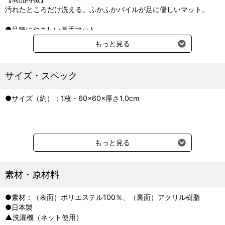
汚れたところだけ洗える。ふかふかパイルが足に優しいマット。
●足腰にやさしい厚手マット
毛足が長めでやわらかな踏み心地。愛犬の足腰への負担に配慮した
もっと見る
マットです。
●並べてもきれい
サイズ・スペック
特殊な加工により、マットを並べたときの継ぎ目が目立ちにくい仕
様です。
●サイズ（約）：1枚・60×60×厚さ1.0cm
●洗濯機で丸洗いOK
汚れたマットだけ外して洗濯ネットに入れれば、洗濯機で手軽に丸
洗いできます。
もっと見る
●裏面滑り止め付き
裏面は床に吸着するタイプの滑り止め付き。
掃除機をかけるときや、愛犬が走り回るときもズレにくい仕様で
素材・原材料
す。
●素材：（表面）ポリエステル100％、（裏面）アクリル樹脂
【推奨種】
●日本製
超小型犬、小型犬、中型犬、大型犬
▲洗濯機（ネット使用）