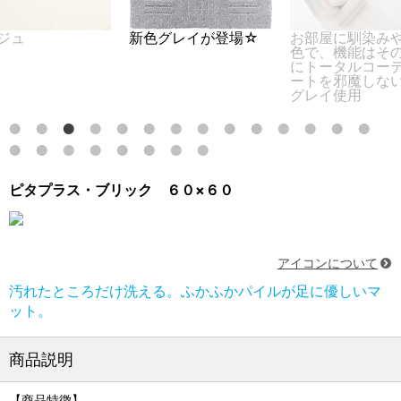
ジュ
新色グレイが登場☆
お部屋に馴染み
色で、機能はそ
にトータルコー
ートを邪魔しない
グレイ使用
ピタプラス・ブリック ６０×６０
アイコンについて
汚れたところだけ洗える。ふかふかパイルが足に優しいマ
ット。
商品説明
【商品特徴】