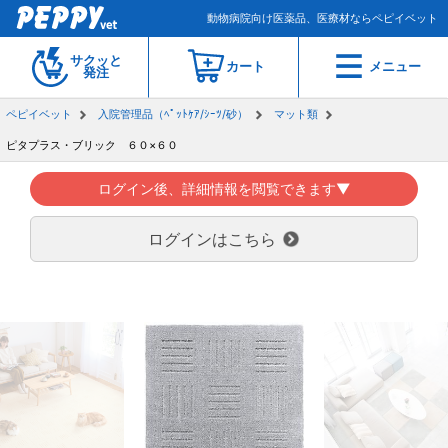
動物病院向け医薬品、医療材ならペピイベット
サクッと
カート
メニュー
発注
ペピイベット
入院管理品（ﾍﾟｯﾄｹｱ/ｼｰﾂ/砂）
マット類
ピタプラス・ブリック ６０×６０
ログイン後、詳細情報を閲覧できます▼
ログインはこちら