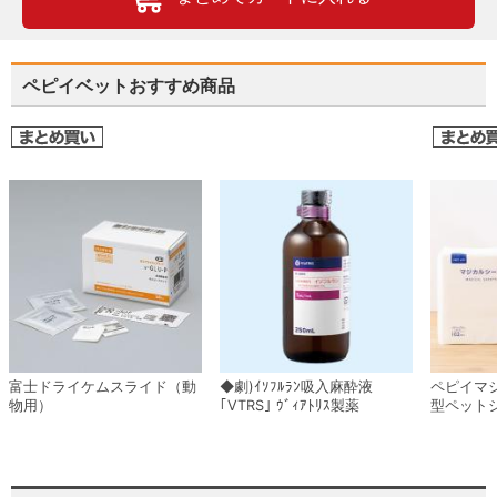
ペピイベットおすすめ商品
富士ドライケムスライド（動
◆劇)ｲｿﾌﾙﾗﾝ吸入麻酔液
ペピイマ
物用）
｢VTRS｣ ｳﾞｨｱﾄﾘｽ製薬
型ペット