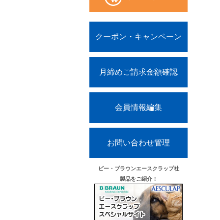
クーポン・キャンペーン
ッド
オレンジ・ミケ
月締めご請求金額確認
会員情報編集
お問い合わせ管理
ビー・ブラウンエースクラップ社
製品をご紹介！