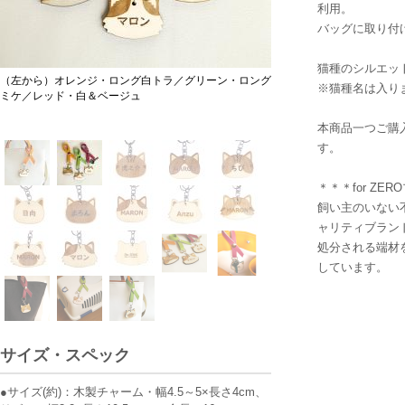
利用。
バッグに取り付
猫種のシルエッ
（左から）オレンジ・ロング白トラ／グリーン・ロング
トラ
※猫種名は入り
ミケ／レッド・白＆ベージュ
本商品一つご購
す。
＊＊＊for ZE
飼い主のいない
ャリティブラン
処分される端材
しています。
サイズ・スペック
●サイズ(約)：木製チャーム・幅4.5～5×長さ4cm、