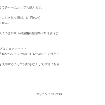
けてチャームとしても使えます。
トにお名前を彫刻。(片面のみ)
はちわれ
ません。
入につき100円が動物保護団体へ寄付されま
ROプロジェクト＊＊＊
不幸なペットをゼロにするために生まれたチ
ド。
を使用することで無駄をなくして環境に配慮
アイコンについて