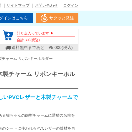
問
サイトマップ
お問い合わせ
ログイン
グインはこちら
サクッと発注
▶
計
0
点入っています
合計 ￥
0
(税込)
送料無料まであと ¥
5,000
(税込)
製チャーム リボンキーホルダー
木製チャーム リボンキーホル
しいPVCレザーと木製チャームで
ある猫ちゃんの顔型チャームに愛猫の名前を
車のシートに使われるPVCレザーの端材を再