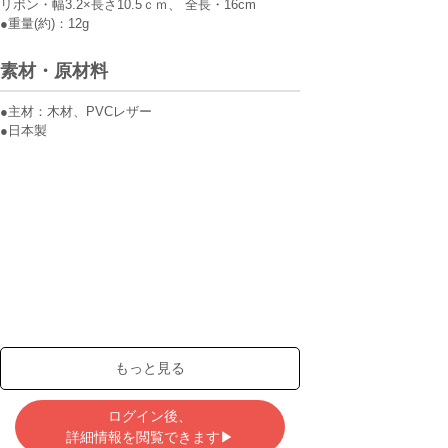
リボン・幅3.2×長さ10.5ｃｍ、 全長・16cm
●重量(約)：12g
素材・原材料
●主材：木材、PVCレザー
●日本製
もっと見る
ログイン後、
詳細情報を閲覧できます▶