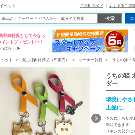
ご利用ガイド
よくあるご質
イベット
ロ
員登録特典として今なら
00ポイントプレゼント中！
ての方へ
▶
イベット
飼主様向け商品（卸販売）
オーナー雑貨
うちの猫 木
うちの猫 
ダー
環境にやさ
上品に。
木のぬくもりが
刻印できます。
リボンの部分は