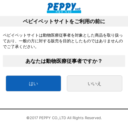
動物病院向け医薬品、医療材ならペピイベット
サクッと
カート
メニュー
発注
新規会員登録特典として今なら
1,000ポイントプレゼント中！
はじめての方へ
▶
検索
台風13号の影響によるお届け遅延について
8/17（月）一部商品の出荷対応について
地震によるお荷物の引受停止について