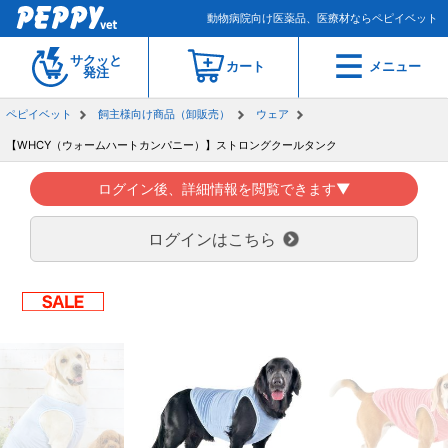
動物病院向け医薬品、医療材ならペピイベット
サクッと
カート
メニュー
発注
ペピイベット
飼主様向け商品（卸販売）
ウェア
【WHCY（ウォームハートカンパニー）】ストロングクールタンク
ログイン後、詳細情報を閲覧できます▼
ログインはこちら