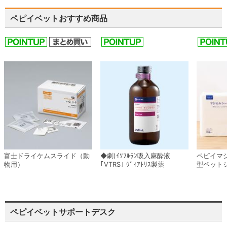
ペピイベットおすすめ商品
富士ドライケムスライド（動
◆劇)ｲｿﾌﾙﾗﾝ吸入麻酔液
ペピイマ
物用）
｢VTRS｣ ｳﾞｨｱﾄﾘｽ製薬
型ペット
ペピイベットサポートデスク