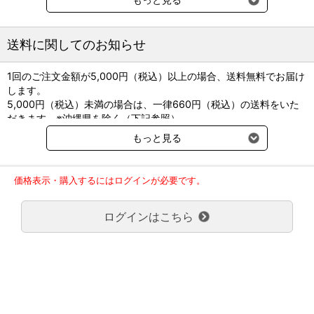
５２（Ｌ）・着丈52×首回り45×バスト78cm
送料に関してのお知らせ
1回のご注文金額が5,000円（税込）以上の場合、送料無料でお届け
します。
5,000円（税込）未満の場合は、一律660円（税込）の送料をいた
だきます。※沖縄県を除く（下記参照）
※2017年11月14日（火）より沖縄県へのお届けにつきましては、1
もっと見る
回のご注文金額（税込）が、30,000円以上で配送無料となります。
30,000円未満の場合、1,800円（税込）の送料をいただきます。
ご了承のほどよろしくお願い致します。
価格表示・購入するにはログインが必要です。
弊社都合でお届けが２回以上に分かれる場合の送料負担は、１回分
のみで新たな送料は発生しません。
ログインはこちら
大型商品送料が必要な商品をご注文の場合は、大型商品送料のみご
負担頂きます。
通常送料660円はかかりません。
クール便の商品につきましては、一律220円のクール便送料をいた
だきます。（沖縄、小笠原諸島以外）
要冷蔵の液剤・薬品の沖縄県及び小笠原諸島へのお届けには、通常
送料660円（税込）に加えて別途クール便代990円（税込）を申し