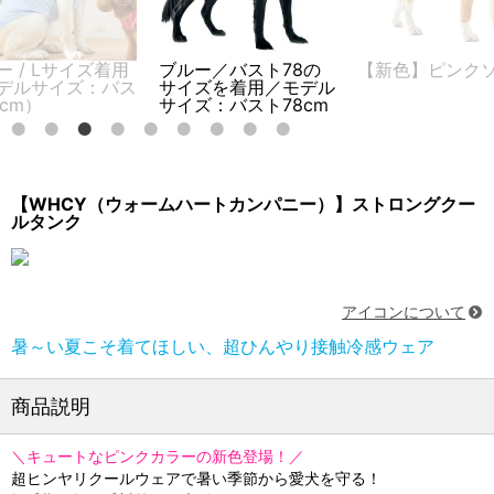
ー / Lサイズ着用
ブルー／バスト78の
【新色】ピンク
デルサイズ：バス
サイズを着用／モデル
5cm）
サイズ：バスト78cm
【WHCY（ウォームハートカンパニー）】ストロングクー
ルタンク
アイコンについて
暑～い夏こそ着てほしい、超ひんやり接触冷感ウェア
商品説明
＼キュートなピンクカラーの新色登場！／
超ヒンヤリクールウェアで暑い季節から愛犬を守る！