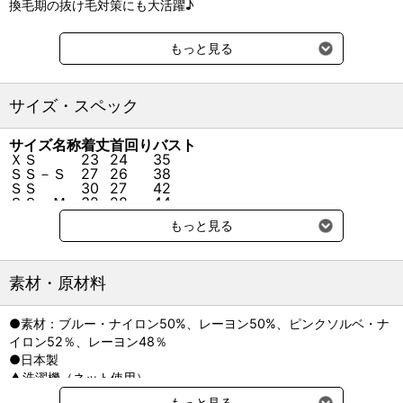
換毛期の抜け毛対策にも大活躍♪
＼ポイント／
もっと見る
１．その冷たさに触ればナットク！
Q-MAX(接触冷感値)0.344の接触冷感素材を採用。
心地いい冷たさが愛犬の体を包み込みます。
サイズ・スペック
２．ずっと着ていたい柔らかな肌触り。
薄手で伸縮性抜群。フィットして動きやすい。
サイズ名称
着丈
首回り
バスト
ＸＳ
23
24
35
小型犬・中型犬・大型犬サイズOK
ＳＳ－Ｓ
27
26
38
ＳＳ
30
27
42
ＳＳ－Ｍ
32
28
44
■WHCY（ウォームハートカンパニー）
Ｓ
34
34
54
犬との毎日をもっと心地よく、もっと楽しくするために、1998年に
もっと見る
Ｍ
39
38
62
誕生したブランド
ＭＬ
48
42
72
人とともに暮らす犬との穏やかな日常を、心豊かに彩るためのデザ
Ｌ
52
45
78
インを追求
●サイズ(約)：
素材・原材料
大切な家族の一員のためのものづくり。
２３（ＸＳ）・着丈23×首回り24×バスト35cm
「WHCY」は、犬との暮らしをより快適で心地よいライフスタイル
２７（ＳＳ－Ｓ）・着丈27×首回り26×バスト38cm
●素材：ブルー・ナイロン50%、レーヨン50%、ピンクソルベ・ナ
へと導くために、
３０（ＳＳ）・着丈30×首回り27×バスト42cm
イロン52％、レーヨン48％
デザインにこだわった製品を創り続けています。
３２（ＳＳ－Ｍ）・着丈32×首回り28×バスト44cm
●日本製
３４（Ｓ）・着丈34×首回り34×バスト54cm
▲洗濯機（ネット使用）
３９（Ｍ）・着丈39×首回り38×バスト62cm
バストを基準にお選びください。
４８（ＭＬ）・着丈48×首回り42×バスト72cm
もっと見る