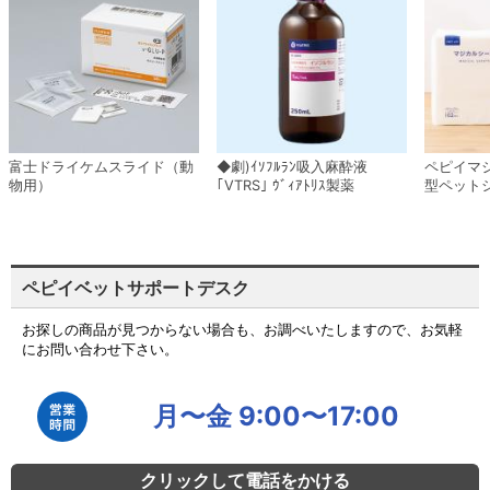
富士ドライケムスライド（動
◆劇)ｲｿﾌﾙﾗﾝ吸入麻酔液
ペピイマ
物用）
｢VTRS｣ ｳﾞｨｱﾄﾘｽ製薬
型ペット
ペピイベットサポートデスク
お探しの商品が見つからない場合も、お調べいたしますので、お気軽
にお問い合わせ下さい。
月〜金 9:00〜17:00
クリックして電話をかける