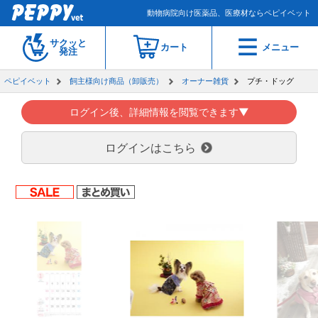
動物病院向け医薬品、医療材ならペピイベット
サクッと
カート
メニュー
発注
ペピイベット
飼主様向け商品（卸販売）
オーナー雑貨
プチ・ドッグ
ログイン後、詳細情報を閲覧できます▼
ログインはこちら