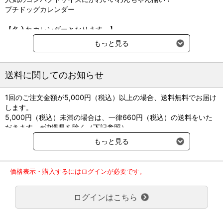
プチドッグカレンダー
【名入れカレンダーとなります。】
カレンダーに貴院の病院名・ご住所・お電話番号・URL・診察時
もっと見る
間・休診日などの情報を印刷します。 ご注文いただきましたら弊社
より上記記入事項のご注文書をお送りいたしますので そちらに必要
事項をご記入後ご返信ください。
送料に関してのお知らせ
＜名入れ印刷（税込表示）＞
1回のご注文金額が5,000円（税込）以上の場合、送料無料でお届け
・価格表は基本色（黒・青・紺・緑）印刷の価格です。
します。
・基本色以外の特色はお問い合わせください。（有料）
5,000円（税込）未満の場合は、一律660円（税込）の送料をいた
・2色刷りは、1冊につき50円増し、3色刷りは75円増しとなりま
だきます。※沖縄県を除く（下記参照）
す。
※2017年11月14日（火）より沖縄県へのお届けにつきましては、1
・名入れなしの場合は、1冊につき20円引きとなります。
もっと見る
回のご注文金額（税込）が、30,000円以上で配送無料となります。
30,000円未満の場合、1,800円（税込）の送料をいただきます。
＜名入れ製版代（税込表示）＞
ご了承のほどよろしくお願い致します。
・リピートの方は、昨年と同内容・同サイズの場合は無料です。
価格表示・購入するにはログインが必要です。
弊社都合でお届けが２回以上に分かれる場合の送料負担は、１回分
・版の一部変更は2,200円ご負担いただきます。
のみで新たな送料は発生しません。
・サイズ変更の場合は、1,320円ご負担いただきます。
ログインはこちら
大型商品送料が必要な商品をご注文の場合は、大型商品送料のみご
負担頂きます。
＜お申込み単位＞
通常送料660円はかかりません。
名入れの場合は、最小単位100冊です。