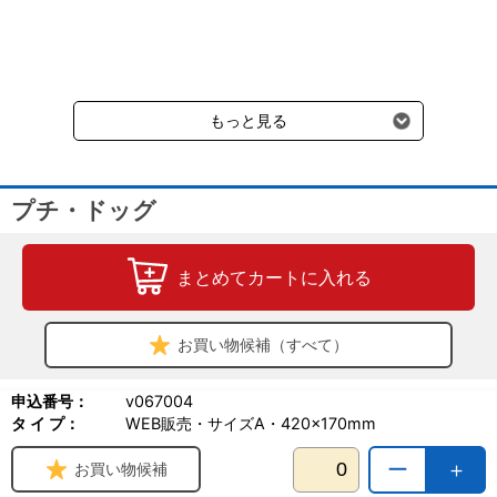
クール便の商品につきましては、一律220円のクール便送料をいた
同サイズのカレンダーアソートは可能。
だきます。（沖縄、小笠原諸島以外）
例）プチドッグ60冊、プチキャット40冊など）
要冷蔵の液剤・薬品の沖縄県及び小笠原諸島へのお届けには、通常
送料660円（税込）に加えて別途クール便代990円（税込）を申し
＜納期＞
受けます。
・8月中にお申込みの場合
もっと見る
ご希望の納期をお知らせください。
・9月以降にお申込みの場合
納期は校了後約50日前後となります。
プチ・ドッグ
6/30まで10％ポイントアップ！
まとめてカートに入れる
8/31まで早割キャンペーン中！
まとめ割は常時開催中！
400冊以上で5％OFF！
お買い物候補（すべて）
1,000冊以上で10％OFF！
申込番号：
v067004
タ イ プ：
WEB販売・サイズA・420×170mm
ー
＋
お買い物候補