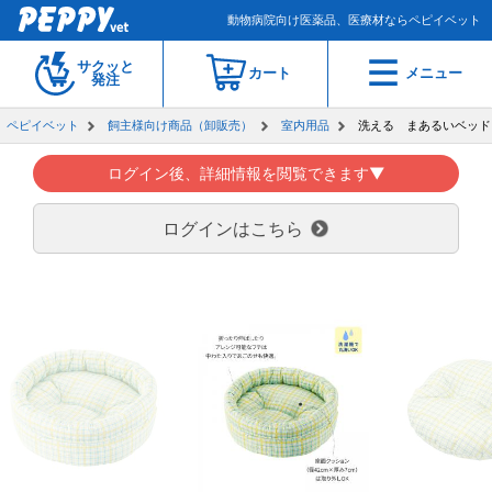
動物病院向け医薬品、医療材ならペピイベット
サクッと
カート
メニュー
発注
ペピイベット
飼主様向け商品（卸販売）
室内用品
洗える まあるいベッド
ログイン後、詳細情報を閲覧できます▼
ログインはこちら