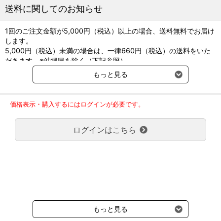
す。
送料に関してのお知らせ
【推奨種】
1回のご注文金額が5,000円（税込）以上の場合、送料無料でお届け
超小型犬、小型犬、全猫種
します。
5,000円（税込）未満の場合は、一律660円（税込）の送料をいた
【対応犬種目安】
だきます。※沖縄県を除く（下記参照）
トイプードル、マルチーズ、猫
※2017年11月14日（火）より沖縄県へのお届けにつきましては、1
もっと見る
回のご注文金額（税込）が、30,000円以上で配送無料となります。
【ライフステージ】
30,000円未満の場合、1,800円（税込）の送料をいただきます。
全年齢
ご了承のほどよろしくお願い致します。
価格表示・購入するにはログインが必要です。
弊社都合でお届けが２回以上に分かれる場合の送料負担は、１回分
【使用上の注意】
のみで新たな送料は発生しません。
・洗濯方法：手洗い、洗濯機（ネット使用）
ログインはこちら
大型商品送料が必要な商品をご注文の場合は、大型商品送料のみご
負担頂きます。
【洗えるシリーズ】
通常送料660円はかかりません。
毛が払いやすい＆洗濯機で洗えるお手入れ簡単のベッドシリーズ
クール便の商品につきましては、一律220円のクール便送料をいた
だきます。（沖縄、小笠原諸島以外）
【こんな子こんな方におすすめ】
要冷蔵の液剤・薬品の沖縄県及び小笠原諸島へのお届けには、通常
・抜け毛が多い子
送料660円（税込）に加えて別途クール便代990円（税込）を申し
・あごをのせて寝ることが好きな子
受けます。
・丸くなって眠るのが好きな子
もっと見る
・寝る時間が増えてきた子