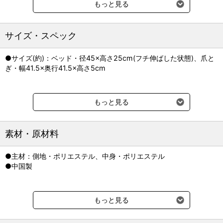
もっと見る
フチを折り込んで高さを調整したり、手前だけ折り込んであごのせ
したり。
中わた入りのフチはアレンジ自由。
サイズ・スペック
●猫ちゃん用にピッタリサイズの爪とぎあり
●サイズ(約)：ベッド・径45×高さ25cm(フチ伸ばした状態)、爪と
クッションと入れ替えれて使えるピッタリサイズの段ボール爪とぎ
ぎ・幅41.5×奥行41.5×高さ5cm
もご用意。
単品購入のほか、お得なセット購入も選べます。
●洗濯機で丸洗いOK
もっと見る
洗濯ネットに入れて、洗濯機で手軽に丸洗いできます。
●抜け毛が払いやすい
素材・原材料
生地に圧力と熱を加え、糸と糸の間を小さくしたダウンプルーフ加
工。
●主材：側地・ポリエステル、中身・ポリエステル
毛が絡みにくく、粘着クリーナーで手軽にお手入れできます。
●中国製
●蒸れにくく快適
空気を通す生地で蒸れにくく、さらっとした肌触りです。
もっと見る
●新柄が登場
シーズンごとに新柄が登場。季節に合わせて選ぶ楽しみがありま