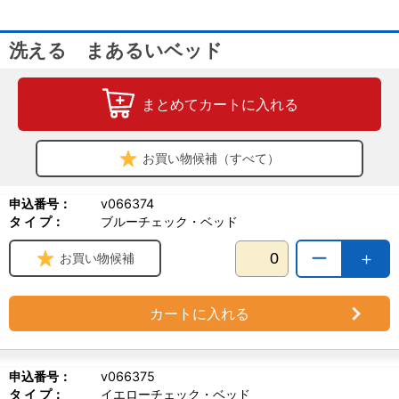
【PEPPYLIFE】
「PET+HAPPYな毎日を快適に」の想いで開発されたペピイのオリ
洗える まあるいベッド
ジナルブランド。
愛犬・愛猫の快適さはもちろん、暮らしの中のお困りを解決するア
イテムを提供。
まとめてカートに入れる
30年間蓄積された、お客様からのお声+専門家視点を高い安全性で
「カタチ」にしています。
お買い物候補（すべて）
申込番号：
v066374
タ イ プ：
ブルーチェック・ベッド
ー
＋
お買い物候補
カートに入れる
申込番号：
v066375
タ イ プ：
イエローチェック・ベッド