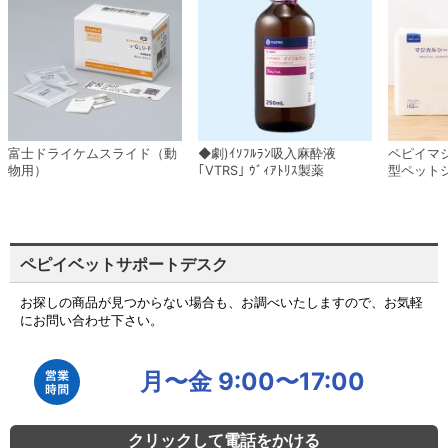
富士ドライケムスライド（動
◆劇)ｲｿﾌﾙﾗﾝ吸入麻酔液
ペピイマ
物用）
｢VTRS｣ ｳﾞｨｱﾄﾘｽ製薬
型ペット
ペピイベットサポートデスク
お探しの商品が見つからない場合も、お調べいたしますので、お気軽
にお問い合わせ下さい。
月〜金 9:00〜17:00
クリックして電話をかける