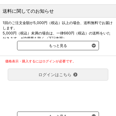
【洗えるシリーズ】
毛が払いやすい＆洗濯機で洗えるお手入れ簡単のベッドシリーズ
送料に関してのお知らせ
【こんな子こんな方におすすめ】
1回のご注文金額が5,000円（税込）以上の場合、送料無料でお届け
・ソファをほじほじしてしまう子
します。
・抜け毛が多い子
5,000円（税込）未満の場合は、一律660円（税込）の送料をいた
・ソファのお手入れを時短で済ませたい方
だきます。※沖縄県を除く（下記参照）
※2017年11月14日（火）より沖縄県へのお届けにつきましては、1
もっと見る
【PEPPYLIFE】
回のご注文金額（税込）が、30,000円以上で配送無料となります。
「PET+HAPPYな毎日を快適に」の想いで開発されたペピイのオリ
30,000円未満の場合、1,800円（税込）の送料をいただきます。
ジナルブランド。
ご了承のほどよろしくお願い致します。
愛犬・愛猫の快適さはもちろん、暮らしの中のお困りを解決するア
価格表示・購入するにはログインが必要です。
弊社都合でお届けが２回以上に分かれる場合の送料負担は、１回分
イテムを提供。
のみで新たな送料は発生しません。
30年間蓄積された、お客様からのお声+専門家視点を高い安全性で
ログインはこちら
大型商品送料が必要な商品をご注文の場合は、大型商品送料のみご
「カタチ」にしています。
負担頂きます。
通常送料660円はかかりません。
クール便の商品につきましては、一律220円のクール便送料をいた
だきます。（沖縄、小笠原諸島以外）
要冷蔵の液剤・薬品の沖縄県及び小笠原諸島へのお届けには、通常
送料660円（税込）に加えて別途クール便代990円（税込）を申し
受けます。