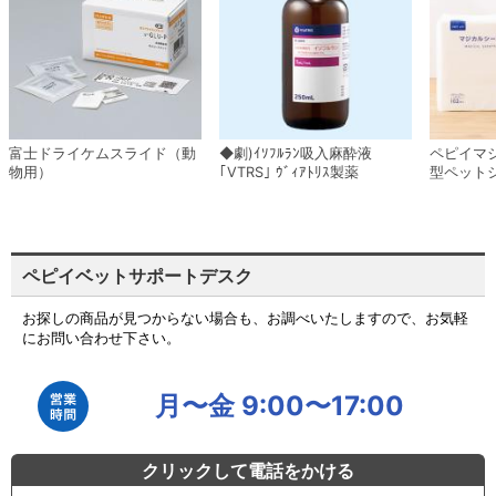
富士ドライケムスライド（動
◆劇)ｲｿﾌﾙﾗﾝ吸入麻酔液
ペピイマ
物用）
｢VTRS｣ ｳﾞｨｱﾄﾘｽ製薬
型ペット
ペピイベットサポートデスク
お探しの商品が見つからない場合も、お調べいたしますので、お気軽
にお問い合わせ下さい。
月〜金 9:00〜17:00
クリックして電話をかける