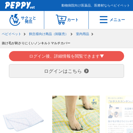
動物病院向け医薬品、医療材ならペピイベット
サクッと
カート
メニュー
発注
ペピイベット
飼主様向け商品（卸販売）
室内用品
抜け毛が刺さりにくいノンキルトマルチカバー
ログイン後、詳細情報を閲覧できます▼
ログインはこちら