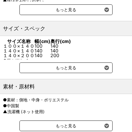
●抜け毛が払いやすい
生地に圧力と熱を加え、糸と糸の間を小さくしたダウンプルーフ加
もっと見る
工。
毛が絡みにくく、粘着クリーナーで手軽にお手入れできます。
サイズ・スペック
●洗濯機で丸洗いOK
洗濯ネットに入れて、洗濯機で手軽に丸洗いできます。
サイズ名称
幅(cm)
奥行(cm)
１００×１４０
100
140
●蒸れにくく快適
１４０×１４０
140
140
空気を通す生地で蒸れにくく、さらっとした肌触りです。
１４０×２００
140
200
●厚さ(約)：1ｃｍ
【推奨種】
もっと見る
超小型犬、小型犬、全猫種
【対応犬種目安】
素材・原材料
トイプードル、シーズー、猫
●素材：側地・中身・ポリエステル
【ライフステージ】
●中国製
全年齢
▲洗濯機 (ネット使用)
【使用上の注意】
・洗濯方法：手洗い、洗濯機（ネット使用）
もっと見る