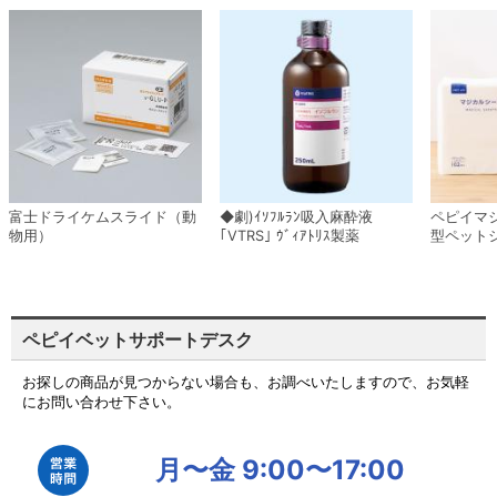
富士ドライケムスライド（動
◆劇)ｲｿﾌﾙﾗﾝ吸入麻酔液
ペピイマ
物用）
｢VTRS｣ ｳﾞｨｱﾄﾘｽ製薬
型ペット
ペピイベットサポートデスク
お探しの商品が見つからない場合も、お調べいたしますので、お気軽
にお問い合わせ下さい。
月〜金 9:00〜17:00