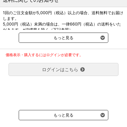
くす、強めの力でブラッシングや水洗いを行っても破れません。
1回のご注文金額が5,000円（税込）以上の場合、送料無料でお届け
します。
●本体寸法：幅232mm×奥行94mm×高さ213mm（本体のみ）
5,000円（税込）未満の場合は、一律660円（税込）の送料をいた
●重量：670g（本体のみ）
だきます。※沖縄県を除く（下記参照）
●電源：AC100V 50/60Hz
※2017年11月14日（火）より沖縄県へのお届けにつきましては、1
●消費電力：1200W
もっと見る
回のご注文金額（税込）が、30,000円以上で配送無料となります。
●温風温度：115℃（周囲温度 30℃の場合、High-Hot使用時）
30,000円未満の場合、1,800円（税込）の送料をいただきます。
●電源コード：3.0m
ご了承のほどよろしくお願い致します。
価格表示・購入するにはログインが必要です。
弊社都合でお届けが２回以上に分かれる場合の送料負担は、１回分
のみで新たな送料は発生しません。
ログインはこちら
大型商品送料が必要な商品をご注文の場合は、大型商品送料のみご
負担頂きます。
通常送料660円はかかりません。
クール便の商品につきましては、一律220円のクール便送料をいた
だきます。（沖縄、小笠原諸島以外）
要冷蔵の液剤・薬品の沖縄県及び小笠原諸島へのお届けには、通常
送料660円（税込）に加えて別途クール便代990円（税込）を申し
受けます。
もっと見る