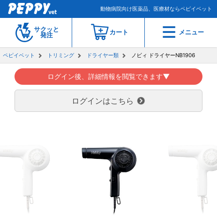
動物病院向け医薬品、医療材ならペピイベット
サクッと
カート
メニュー
発注
ペピイベット
トリミング
ドライヤー類
ノビィ ドライヤーNB1906
ログイン後、詳細情報を閲覧できます▼
ログインはこちら