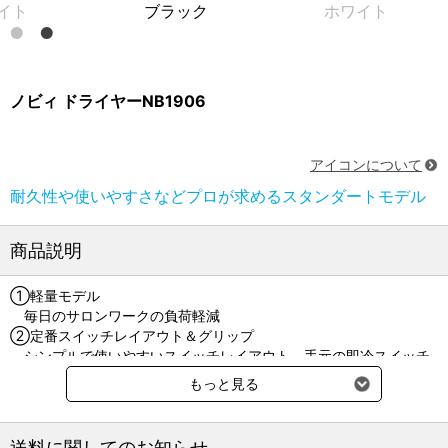
イト
ブラック
ホワイト
ノビィ ドライヤーNB1906
アイコンについて
耐久性や使いやすさなどプロが求めるスタンダートモデル
商品説明
①軽量モデル
毎日のサロンワークの負荷軽減
②定番スイッチレイアウト＆グリップ
シンプルで使いやすいスイッチレイアウト。手元の即冷スイッチ
で、温冷風がカンタンに切替できます。また、手にフィットする滑
もっと見る
らかな曲面グリップで、握りのストレスを軽減
③丈夫でお手入れしやすい高性能フィルター
水洗いもできる丈夫なメッシュフィルターを採用。お手入れしや
送料に関してのお知らせ