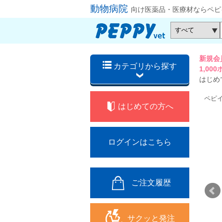
動物病院
向け医薬品・医療材ならペピ
新規会
カテゴリから探す
1,0
はじめ
ペピ
はじめての方へ
ログインはこちら
ご注文履歴
サクッと発注