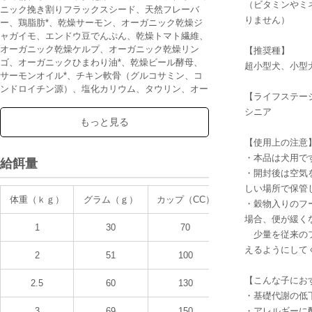
（ビタミンやミ
ニック挽き割りフラックスシード、天然フレーバ
りません）
ー、鶏脂肪*、乾燥サーモン、オーガニック乾燥ジ
ャガイモ、エンドウ豆でんぷん、乾燥トマト繊維、
オーガニック乾燥ケルプ、オーガニック乾燥リン
【推奨種】
ゴ、オーガニックひまわり油*、乾燥ビール酵母、
超小型犬、小型
サーモンオイル*、チキン軟骨（グルコサミン、コ
ンドロイチン源）、塩化カリウム、タウリン、オー
【ライフステー
ガニックひまわりの種、乾燥かぼちゃ、乾燥ブルー
シニア
ベリー、オーガニック乾燥にんじん、乾燥ブロッコ
もっと見る
リー、加水分解酵母（マンナンオリゴ糖源）、オー
ガニック乾燥クランベリー、乾燥チコリ根（イヌリ
【使用上の注意
ン、フラクトオリゴ糖源）、乾燥セージ、乳酸、ユ
・本品は犬用で
給餌量
ッカフォーム抽出物、ガーリックパウダー、ミネラ
・開封後は空気
ル類（プロテイネイテッド亜鉛、プロテイネイテッ
しい場所で保管
ド鉄、セレニウム酵母、プロテイネイテッド銅、プ
体重（ｋｇ）
グラム（ｇ）
カップ（CC）
・穀物入りのフ
ロテイネイテッドマンガン、食塩）、ビタミン類
場合、便が緩く
（塩化コリン、ビタミンE補助食品、ナイアシン補
1
30
70
助食品、ビタミンB1硝酸塩、D-パントテン酸カル
少量を従来のフ
シウム、ビタミンB6、リボフラビン補助食品、ビ
えるようにして
2
51
100
タミンA補助食品、ビタミンD3補助食品、ビオチ
ン、ビタミンB12補助食品、葉酸）、プロバイオテ
【こんな子にお
2.5
60
130
ィクス微生物（イースト菌、乳酸菌、麹菌、糸状
・基礎代謝の低
菌、枯草菌）、酸化防止剤（ミックストコフェロー
3
69
150
・アレルギーに