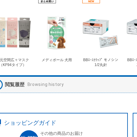
元空間広々マスク
メディボール 犬用
BBｴｰｽｸﾗｯﾌﾟ モノシン
BBｴｰ
（KF94タイプ）
1/2丸針
閲覧履歴
Browsing history
ショッピングガイド
その他の商品のお届け