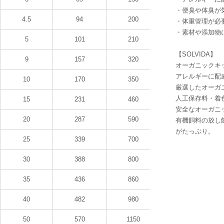
ル） *ミックストコフェロールで保存 カリウム
・便臭や体臭が
1.0%、ナトリウム0.2%、セレニウム酵母
4.5
94
200
0.45mg/kg以上、ビタミンA8,000 IU/kg以上、ビタ
・体重管理が必
ミンE150 IU/kg以上、オメガ6脂肪酸2.0％以上、オ
・素材や添加物
メガ3脂肪酸1.25％以上
5
101
210
粗タンパク
23%以
10%以
粗脂肪
【SOLVIDA】
質
上
上
9
157
320
オーガニックキ
6%以
8%以
粗繊維
粗灰分
アレルギーに配
10
170
350
下
下
厳選したオーガ
10%以
水分
カルシウム
人工保存料・着
15
231
460
下
安全なオーガニ
マグネシウ
リン
1.0％
20
287
590
有機飼料の放し
ム
がたっぷり。
カロリー330kcal/100ｇ
25
339
700
30
388
800
35
436
860
40
482
980
50
570
1150