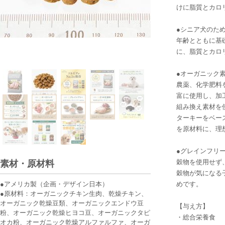
けに脂質とカロ
●シニア犬のた
年齢とともに基
に、脂質とカロ
●オーガニック
農薬、化学肥料
富に使用し、加
組み換え素材を
ターキーをベー
を原材料に、理
●グレインフリ
穀物を使用せず
素材・原材料
穀物が気になる
●アメリカ製（企画・デザイン日本）
めです。
●原材料：オーガニックチキン生肉、乾燥チキン、
オーガニック乾燥豆類、オーガニックエンドウ豆
【与え方】
粉、オーガニック乾燥ヒヨコ豆、オーガニックタピ
・総合栄養食
オカ粉、オーガニック乾燥アルファルファ、オーガ