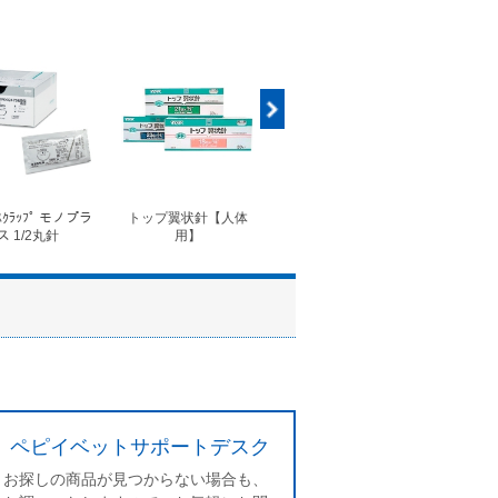
ｽｸﾗｯﾌﾟ モノプラ
トップ翼状針【人体
◆フォルテコール錠
◆コ
ス 1/2丸針
用】
ペピイベットサポートデスク
お探しの商品が見つからない場合も、