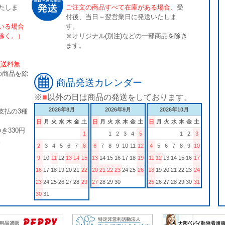
たしま
ご注文の商品すべて在庫がある場合、
受
付後、当日～翌営業日に発送いたしま
いる場合
す。
除く。）
※オリジナル(別注)などの一部商品を除き
ます。
[送料無
の商品を除
商品発送カレンダー
※
■
以外の日は商品の発送をしております。
2026年8月
2026年9月
2026年10月
支払の3種
日
月
火
水
木
金
土
日
月
火
水
木
金
土
日
月
火
水
木
金
土
き330円
1
1
2
3
4
5
1
2
3
。
2
3
4
5
6
7
8
6
7
8
9
10
11
12
4
5
6
7
8
9
10
9
10
11
12
13
14
15
13
14
15
16
17
18
19
11
12
13
14
15
16
17
16
17
18
19
20
21
22
20
21
22
23
24
25
26
18
19
20
21
22
23
24
23
24
25
26
27
28
29
27
28
29
30
25
26
27
28
29
30
31
30
31