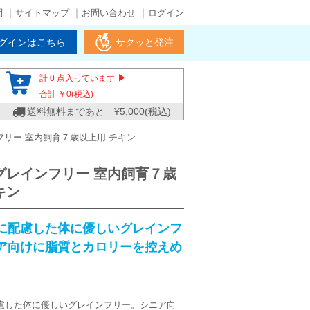
問
サイトマップ
お問い合わせ
ログイン
グインはこちら
サクッと発注
▶
計
0
点入っています
合計 ￥
0
(税込)
送料無料まであと ¥
5,000
(税込)
フリー 室内飼育７歳以上用 チキン
グレインフリー 室内飼育７歳
キン
に配慮した体に優しいグレインフ
ア向けに脂質とカロリーを控えめ
慮した体に優しいグレインフリー。シニア向