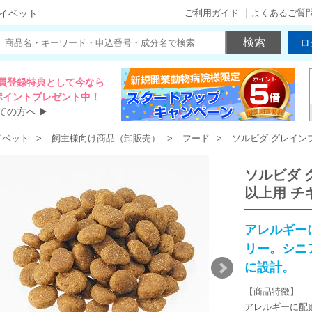
ご利用ガイド
よくあるご質
イベット
ロ
員登録特典として今なら
00ポイントプレゼント中！
ての方へ
▶
イベット
飼主様向け商品（卸販売）
フード
ソルビダ グレイン
ソルビダ 
以上用 チ
アレルギー
リー。シニ
に設計。
【商品特徴】
アレルギーに配