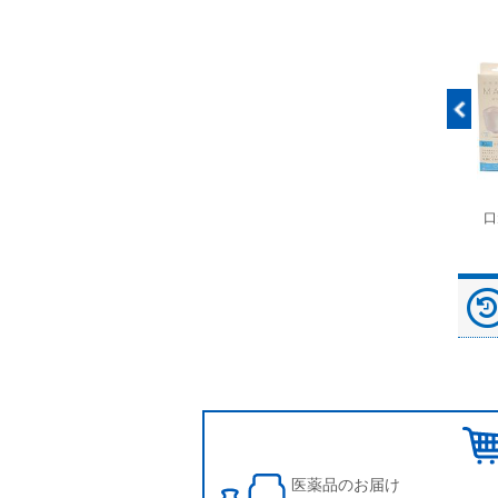
富士ドライケムスライ
◆劇)ｲｿﾌﾙﾗﾝ吸入麻酔
ペピイマジカルシーツ
口
ド（動物用）
液｢VTRS｣ ｳﾞｨｱﾄﾘｽ...
（中厚型ペットシー
ツ）
医薬品のお届け