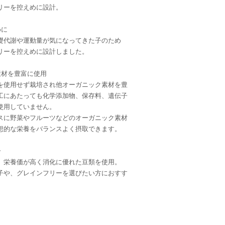
リーを控えめに設計。
めに
礎代謝や運動量が気になってきた子のため
リーを控えめに設計しました。
素材を豊富に使用
を使用せず栽培され他オーガニック素材を豊
工にあたっても化学添加物、保存料、遺伝子
使用していません。
スに野菜やフルーツなどのオーガニック素材
想的な栄養をバランスよく摂取できます。
ー
、栄養価が高く消化に優れた豆類を使用。
子や、グレインフリーを選びたい方におすす