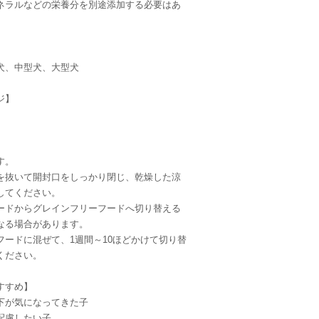
ネラルなどの栄養分を別途添加する必要はあ
犬、中型犬、大型犬
ジ】
】
す。
を抜いて開封口をしっかり閉じ、乾燥した涼
してください。
ードからグレインフリーフードへ切り替える
なる場合があります。
ードに混ぜて、1週間～10ほどかけて切り替
ください。
すすめ】
下が気になってきた子
配慮したい子