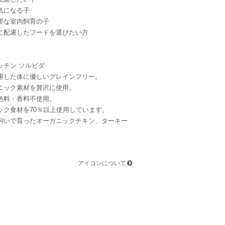
気になる子
要な室内飼育の子
に配慮したフードを選びたい方
ッチン ソルビダ
慮した体に優しいグレインフリー。
ニック素材を贅沢に使用。
色料・香料不使用。
ック食材を70％以上使用しています。
飼いで育ったオーガニックチキン、ターキー
アイコンについて