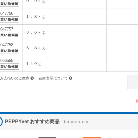
０．９ｋｇ
v047756
１．８ｋｇ
v047757
３．６ｋｇ
v047758
５．８ｋｇ
v066555
１４０ｇ
お支払いのご案内
在庫表示について
PEPPYvet おすすめ商品
Recommend