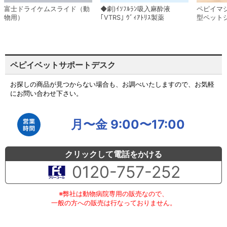
富士ドライケムスライド（動
◆劇)ｲｿﾌﾙﾗﾝ吸入麻酔液
ペピイマ
物用）
｢VTRS｣ ｳﾞｨｱﾄﾘｽ製薬
型ペット
ペピイベットサポートデスク
お探しの商品が見つからない場合も、お調べいたしますので、お気軽
にお問い合わせ下さい。
月〜金 9:00〜17:00
クリックして電話をかける
0120-757-252
※弊社は動物病院専用の販売なので、
一般の方への販売は行なっておりません。