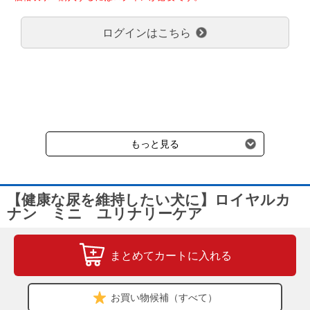
弊社都合でお届けが２回以上に分かれる場合の送料負担は、１回分
のみで新たな送料は発生しません。
ログインはこちら
大型商品送料が必要な商品をご注文の場合は、大型商品送料のみご
負担頂きます。
通常送料660円はかかりません。
クール便の商品につきましては、一律220円のクール便送料をいた
だきます。（沖縄、小笠原諸島以外）
要冷蔵の液剤・薬品の沖縄県及び小笠原諸島へのお届けには、通常
送料660円（税込）に加えて別途クール便代990円（税込）を申し
受けます。
もっと見る
【健康な尿を維持したい犬に】ロイヤルカ
ナン ミニ ユリナリーケア
まとめてカートに入れる
お買い物候補（すべて）