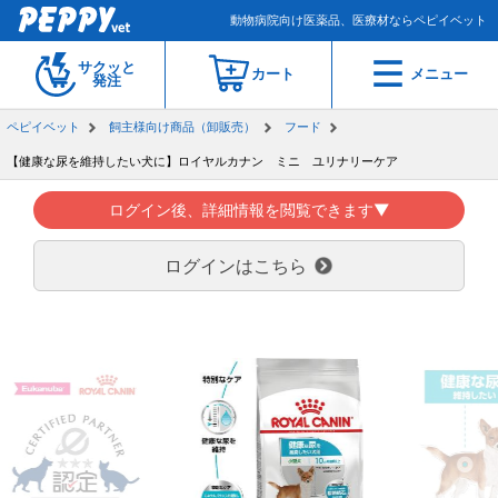
動物病院向け医薬品、医療材ならペピイベット
サクッと
カート
メニュー
発注
ペピイベット
飼主様向け商品（卸販売）
フード
【健康な尿を維持したい犬に】ロイヤルカナン ミニ ユリナリーケア
ログイン後、詳細情報を閲覧できます▼
ログインはこちら