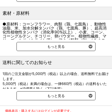
バランスを維持し、尿が濃くなりすぎないようにします。
ミネラルバランスを調整し、尿が濃くなりすぎないようにすること
素材・原材料
で健康な尿を維持します。
●原材料：コーンフラワー、肉類（鶏、七面鳥）、動物性
当社では多くのお客様にご購入いただくため、転売行為を目的とし
油脂、米、加水分解タンパク（鶏、七面鳥、豚）、超高消
たご注文に関してはお断りをさせていただいております。大量のご
化性植物性タンパク（消化率90%以上）、小麦、コーン、
注文や、過剰な複数回のご注文に関しては、キャンセルさせていた
コーングルテン、チコリー、卵パウダー、植物性繊維、マ
リーゴールド（ルテイン源）、アミノ酸類（DL-メチオニ
だく場合がございます。
ン、タウリン）、ポリリン酸ナトリウム、ミネラル類
もっと見る
（Cl、Na、K、P、Ca、Mg、Zn、Mn、Fe、Cu、I、
Se）、ビタミン類 （A、コリン、D3、E、C、パントテン
酸カルシウム、ナイアシン、B6、B1、B2、ビオチン、葉
酸、B12、K3）、保存料（ソルビン酸カリウム）、酸化防
送料に関してのお知らせ
止剤（ミックストコフェロール、ローズマリーエキス）
粗タンパク質
25.0％以上
粗脂肪
14.0％以上
粗繊維
3.5％以下
粗灰分
7.7％以下
1回のご注文金額が5,000円（税込）以上の場合、送料無料でお届け
水分
10.5％以下
カルシウム
します。
リン
マグネシウム
ナトリウム1.0％
5,000円（税込）未満の場合は、一律660円（税込）の送料をいた
カロリー382kcal/100ｇ
だきます。※沖縄県を除く（下記参照）
※2017年11月14日（火）より沖縄県へのお届けにつきましては、1
もっと見る
回のご注文金額（税込）が、30,000円以上で配送無料となります。
30,000円未満の場合、1,800円（税込）の送料をいただきます。
ご了承のほどよろしくお願い致します。
価格表示・購入するにはログインが必要です。