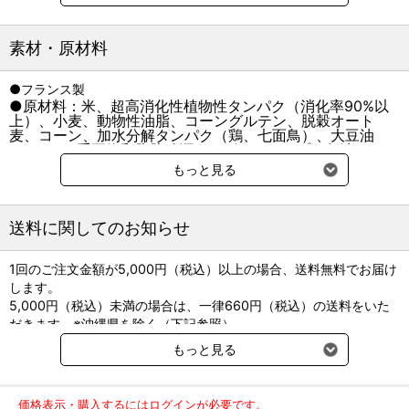
犬の個性の応じた栄養バランスで夏にも負けない健康を
家族一人一人を想って食事を作り分けてあげたいと願う母の気持ち
素材・原材料
のように、一頭一頭の犬のことを想い、より決め細やかな最良の栄
養素を取り入れています。
●フランス製
【こだわり】
●原材料：米、超高消化性植物性タンパク（消化率90%以
その犬が何を必要としているかは、体の特徴や大きさ、成長スピー
上）、小麦、動物性油脂、コーングルテン、脱穀オート
ドによって異なります。
麦、コーン、加水分解タンパク（鶏、七面鳥）、大豆油
愛犬が真に必要としている栄養を研究し、50種類余りの栄養素を最
（オメガ6系不飽和脂肪酸源）、ビートパルプ、魚油（オメ
ガ3系不飽和脂肪酸〔EPA+DHA〕源）、亜麻の種子、フラ
適なバランスで配合しています。 当社では多くのお客様にご購入い
もっと見る
クトオリゴ糖、ルリチシャ油、マリーゴールド（ルテイン
ただくため、転売行為を目的としたご注文に関してはお断りをさせ
源）、アミノ酸類（L-リジン、タウリン、DL-メチオニン、
ていただいております。大量のご注文や、過剰な複数回のご注文に
L-カルニチン）、ゼオライト、ポリリン酸ナトリウム、乳
関しては、キャンセルさせていただく場合がございます。
化剤（グリセリン脂肪酸エステル）、ミネラル類 （Cl、
送料に関してのお知らせ
Ca、K、P、Na、Zn、Mg、Fe、Mn、Cu、I、Se）、ビタ
ミン類 （コリン、E、ナイアシン、C、パントテン酸カルシ
ウム、B6、B2、B1、葉酸、A、ビオチン、B12、K3、
1回のご注文金額が5,000円（税込）以上の場合、送料無料でお届け
D3）、保存料（ソルビン酸カリウム）、酸化防止剤（ミッ
します。
クストコフェロール、ローズマリーエキス）
5,000円（税込）未満の場合は、一律660円（税込）の送料をいた
粗タンパク質
23.5％以上
粗脂肪
15.0％以上
だきます。※沖縄県を除く（下記参照）
粗繊維
2.4％以下
粗灰分
5.8％以下
水分
10.5％以下
カルシウム
※2017年11月14日（火）より沖縄県へのお届けにつきましては、1
もっと見る
リン
マグネシウム
回のご注文金額（税込）が、30,000円以上で配送無料となります。
カロリー401kcal/100ｇ
30,000円未満の場合、1,800円（税込）の送料をいただきます。
ご了承のほどよろしくお願い致します。
価格表示・購入するにはログインが必要です。