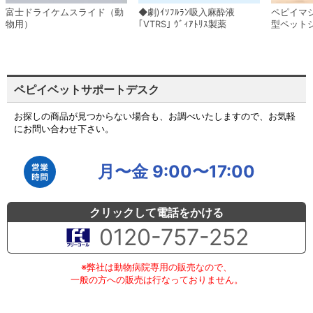
富士ドライケムスライド（動
◆劇)ｲｿﾌﾙﾗﾝ吸入麻酔液
ペピイマ
物用）
｢VTRS｣ ｳﾞｨｱﾄﾘｽ製薬
型ペット
ペピイベットサポートデスク
お探しの商品が見つからない場合も、お調べいたしますので、お気軽
にお問い合わせ下さい。
月〜金 9:00〜17:00
クリックして電話をかける
0120-757-252
※弊社は動物病院専用の販売なので、
一般の方への販売は行なっておりません。