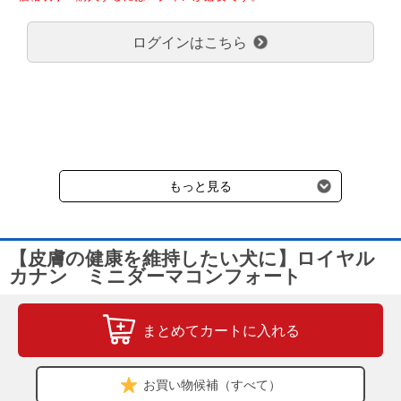
弊社都合でお届けが２回以上に分かれる場合の送料負担は、１回分
のみで新たな送料は発生しません。
ログインはこちら
大型商品送料が必要な商品をご注文の場合は、大型商品送料のみご
負担頂きます。
通常送料660円はかかりません。
クール便の商品につきましては、一律220円のクール便送料をいた
だきます。（沖縄、小笠原諸島以外）
要冷蔵の液剤・薬品の沖縄県及び小笠原諸島へのお届けには、通常
送料660円（税込）に加えて別途クール便代990円（税込）を申し
受けます。
もっと見る
【皮膚の健康を維持したい犬に】ロイヤル
カナン ミニダーマコンフォート
まとめてカートに入れる
お買い物候補（すべて）