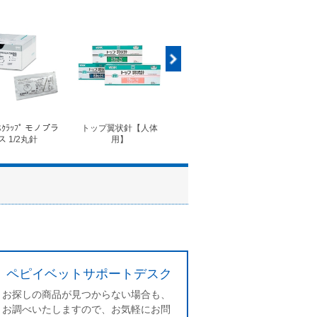
ｽｸﾗｯﾌﾟ モノプラ
トップ翼状針【人体
◆フォルテコール錠
◆コ
ス 1/2丸針
用】
ペピイベットサポートデスク
お探しの商品が見つからない場合も、
お調べいたしますので、お気軽にお問