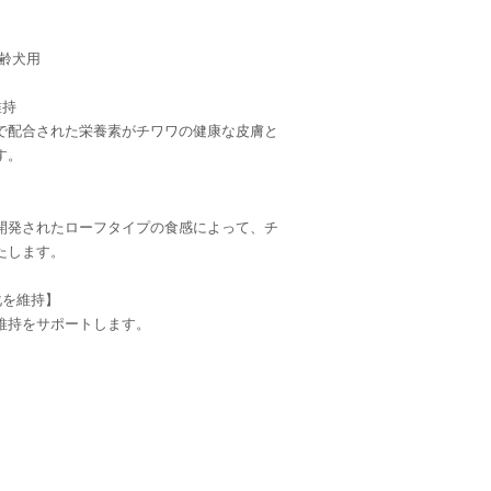
高齢犬用
維持
で配合された栄養素がチワワの健康な皮膚と
す。
開発されたローフタイプの食感によって、チ
たします。
化を維持】
維持をサポートします。