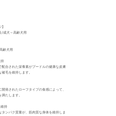
ジ】
上/成犬～高齢犬用
～高齢犬用
維持
で配合された栄養素がプードルの健康な皮膚
な被毛を維持します。
に開発されたローフタイプの食感によって、
を満たします。
を維持
なタンパク質量が、筋肉質な身体を維持しま