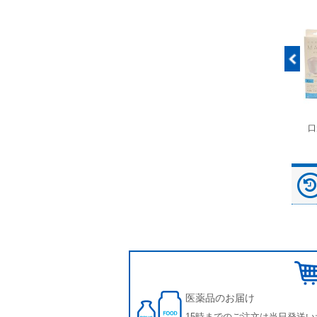
富士ドライケムスライ
◆劇)ｲｿﾌﾙﾗﾝ吸入麻酔
ペピイマジカルシーツ
口
ド（動物用）
液｢VTRS｣ ｳﾞｨｱﾄﾘｽ...
（中厚型ペットシー
ツ）
医薬品のお届け
15時までのご注文は当日発送い