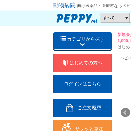
動物病院
向け医薬品・医療材ならペピ
新規会
カテゴリから探す
1,0
はじめ
ペピ
はじめての方へ
ログインはこちら
ご注文履歴
サクッと発注