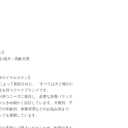
ジ】
上/成犬～高齢犬用
NIN/ロイヤルカナン】
医師によって創設された、「すべては犬と猫のた
念を持つフードブランドです。
が持つニーズに着目し、必要な栄養バランス
からきめ細かく設計しています。犬種別、子
での年齢別、体重管理などのお悩み別まで、
ップを展開しています。
のお客様にご購入いただくため、転売行為を