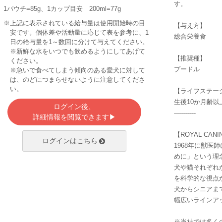
す。
I、キレートミネラル（Zn、Mn、Cu））、ビタミン
1パウチ=85g、1カップ目安 200ml=77g
類（ナイアシン、C、D3、E、パントテン酸カルシ
※上記に表示されている給与量は使用開始時の目
ウム、B1、B2、葉酸、ビオチン、B6、B12）
【与え方】
安です。個体差や活動量に応じて表を参考に、1
粗タンパ
3.8%以
総合栄養食
7%以上
粗脂肪
日の給与量を1～数回に分けて与えてください。
ク質
上
※新鮮な水をいつでも飲めるようにしてあげて
2.2%以
2.2%以
【推奨種】
粗繊維
粗灰分
ください。
下
下
プードル
※急いで食べてしまう傾向のある愛犬に対して
81.5%以
カルシウ
は、のどにつまらせないように注意してくださ
水分
0.29%
下
ム
い。
【ライフステー
マグネシ
リン
0.24%
0.02%
生後10か月齢以
ログイン後、
ウム
-----------
詳細情報を閲覧できます▶
カロリー95kcal/100ｇ
【ROYAL CA
ログインはこちら
1968年に獣
めに」という理
犬や猫それぞれ
を科学的な視点
犬からシニアま
幅広いラインア
※当社では多く