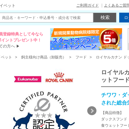
ご利用ガイド
よくあるご質
イベット
ロ
員登録特典として今なら
00ポイントプレゼント中！
ての方へ
▶
イベット
飼主様向け商品（卸販売）
フード
ロイヤルカナン ド
ロイヤルカ
ットフー
チワワ・ダ
された総合
【商品特徴】
ダックスフンド
食ウェットフー