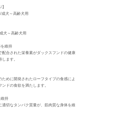
ジ】
/成犬～高齢犬用
 成犬～高齢犬用
節を維持
で配合された栄養素がダックスフンドの健康
持します。
のために開発されたローフタイプの食感によ
フンドの食欲を満たします。
を維持
に適切なタンパク質量が、筋肉質な身体を維