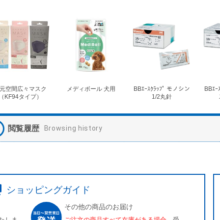
元空間広々マスク
メディボール 犬用
BBｴｰｽｸﾗｯﾌﾟ モノシン
BBｴｰ
（KF94タイプ）
1/2丸針
閲覧履歴
Browsing history
ショッピングガイド
その他の商品のお届け
たしま
ご注文の商品すべて在庫がある場合、
受