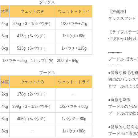
ダックス
ミネラル類（Na、P、Ca、K、Cl、Mg、Zn、Fe、
Cu、Mn、I、キレートミネラル（Zn、Mn、
体重
ウェットのみ
ウェット＋ドライ
【推奨種】
Cu））、ビタミン類（D3、E、C、B1、ナイアシ
ダックスフンド
ン、パントテン酸カルシウム、B2、B6、葉酸、ビ
4kg
305g（3＋1/2パウチ）
1/2パウチ+71g
オチン、B12）
【ライフステー
粗タンパ
6.5%以
3.9%以
6kg
413g（5パウチ）
1パウチ+88g
粗脂肪
生後10か月齢以
ク質
上
上
2.2%以
2.3%以
8kg
513g（6パウチ）
1パウチ+115g
粗繊維
粗灰分
-----------
下
下
プードル 成犬
1パウチ＝85g、1カップ目安 200ml＝64g
82%以
水分
カルシウム
0.31%
-----------
下
プードル
●健康な被毛を
マグネシウ
リン
0.27%
0.02%
独自のバランス
ム
体重
ウェットのみ
ウェット＋ドライ
とウールのよう
カロリー93kcal/100ｇ
2kg
178g（2パウチ）
ー
●食欲を刺激
≪プードル≫
肉類（鶏、豚）、サーモン、コーンスターチ、セル
4kg
299g（3＋1/2パウチ）
1/2パウチ＋63g
プードルのため
ロース、ひまわり油、魚油、糖類、調味料（アミノ
プードルの食欲
酸等）、マリーゴールド抽出物（ルテイン源）、ア
6kg
406g（5パウチ）
1パウチ＋80g
ミノ酸類（タウリン、メチオニン、グリシン、L-カ
●健康的な筋肉
ルニチン）、増粘安定剤（増粘多糖類）、ミネラル
8kg
ー
1パウチ+80g
プードルに適切
類（Ca、Na、P、K、Cl、Mg、Zn、Fe、Cu、Mn、