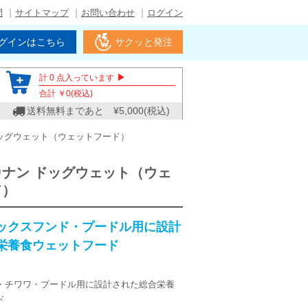
問
サイトマップ
お問い合わせ
ログイン
グインはこちら
サクッと発注
▶
計
0
点入っています
合計 ￥
0
(税込)
送料無料まであと ¥
5,000
(税込)
ッグウェット（ウェットフード）
ナン ドッグウェット（ウェ
ド）
ックスフンド・プードル用に設計
栄養食ウェットフード
・チワワ・プードル用に設計された総合栄養
ド