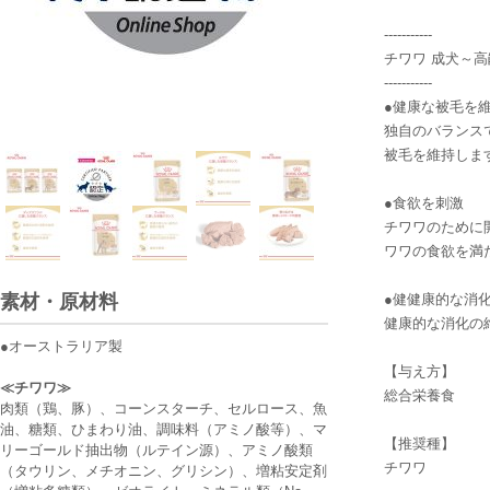
-----------
チワワ 成犬～
-----------
チワワ
●健康な被毛を
独自のバランス
被毛を維持しま
●食欲を刺激
チワワのために
ワワの食欲を満
素材・原材料
●健健康的な消
健康的な消化の
●オーストラリア製
【与え方】
≪チワワ≫
総合栄養食
肉類（鶏、豚）、コーンスターチ、セルロース、魚
油、糖類、ひまわり油、調味料（アミノ酸等）、マ
【推奨種】
リーゴールド抽出物（ルテイン源）、アミノ酸類
チワワ
（タウリン、メチオニン、グリシン）、増粘安定剤