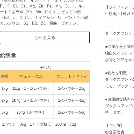
（増粘多糖類）、ゼオライト、ミネラル類（Na、
P、K、Cl、Ca、Mg、Zn、Fe、Mn、Cu、I、キレ
【ライフステー
ートミネラル（Zn、Mn、Cu））、ビタミン類
生後8か月齢以上
（D3、E、コリン、ナイアシン、C、パントテン酸
カルシウム、B1、B2、B6、葉酸、ビオチン、
-----------
B12）
ダックスフンド
粗タンパ
6.5%以
3.6%以
もっと見る
粗脂肪
-----------
ク質
上
上
●健康な骨と関
2.4%以
2.3%以
粗繊維
粗灰分
下
下
独自のバランス
給餌量
な骨と関節を維
82%以
水分
カルシウム
0.26%
下
チワワ
●食欲を刺激
マグネシウ
リン
0.25%
0.02%
体重
ウェットのみ
ウェット＋ドライ
ム
ダックスフンド
カロリー90kcal/100ｇ
って、ダックス
1kg
111g（1＋1/3パウチ）
1/4パウチ＋23g
≪ダックスフンド≫
●健康的な筋肉
2kg
187g（2＋1/3パウチ）
1/4パウチ＋42g
肉類（鶏、豚）、コーンスターチ、セルロース、糖
ダックスフンド
類、魚油、調味料（アミノ酸等）、加水分解甲殻類
3kg
254g（3パウチ）
1/2パウチ＋54g
持します。
（グルコサミン源）、マリーゴールド抽出物（ルテ
イン源）、加水分解軟骨（コンドロイチン硫酸
1パウチ＝85g、1カップ目安 200ml＝72g
【与え方】
源）、アミノ酸類（タウリン、メチオニン、グリシ
総合栄養食
ン、L-カルニチン）、増粘安定剤（増粘多糖類）、