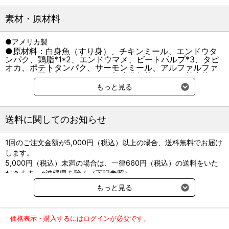
肉食である猫のために、高品質な肉や魚を第一主原料に使用。
高タンパクを実現。
素材・原材料
愛猫の健康な筋肉の維持をサポートします。
●アメリカ製
■穀物フリー（穀物不使用）
●原材料：白身魚（すり身）、チキンミール、エンドウタ
肉食である猫のために、穀物不使用。
ンパク、鶏脂*1*2、エンドウマメ、ビートパルプ*3、タピ
小麦やトウモロコシ、米などの穀物を原材料として使用せず、
オカ、ポテトタンパク、サーモンミール、アルファルファ
消化性に優れた高品質なエンドウマメやポテトなどを使用すること
ミール、亜麻仁*4、タンパク加水分解物、ユッカ抽出物、
ビタミン類（A、B1、B2、B6、B12、C、D3、E、コリン、
により
もっと見る
ナイアシン、パントテン酸、ビオチン、葉酸）、ミネラル
穀物が苦手な猫の健康維持と消化吸収の健康維持に配慮。
類（カリウム、カルシウム、クロライド、セレン、ナトリ
ウム、マンガン、ヨウ素、亜鉛、鉄、銅）、アミノ酸類
■厳選自然素材を使用
（タウリン、メチオニン）、酸化防止剤（ミックストコフ
送料に関してのお知らせ
ェロール、ローズマリー抽出物、クエン酸） *1 ミックスト
―猫は肉食動物です―
コフェロールで保存 *2 オメガ6脂肪酸源、*3 食物繊維
●鋭くとがった歯と強いあごの筋肉
源、*4 オメガ3脂肪酸源 ビタミンE：225IU/kg以上、タウ
1回のご注文金額が5,000円（税込）以上の場合、送料無料でお届け
→肉を引き裂き、飲み込むことに適している。
リン：0.18%以上、オメガ3脂肪酸：0.3%以上、オメガ6脂
します。
●消化管が短い（体長の約４倍）
肪酸：2.5%以上
5,000円（税込）未満の場合は、一律660円（税込）の送料をいた
粗タンパク質
40.0％以上
粗脂肪
16.0％以上
→消化に時間がかからない肉で栄養を得ることに適している。
だきます。※沖縄県を除く（下記参照）
粗繊維
6.0％以下
粗灰分
10.0％以下
●盲腸が小さい
水分
10.0％以下
カルシウム
※2017年11月14日（火）より沖縄県へのお届けにつきましては、1
盲腸とは・・・微生物の働きで炭水化物を含む植物を消化し、栄
もっと見る
リン
マグネシウム
0.12％（標準）
回のご注文金額（税込）が、30,000円以上で配送無料となります。
養を得る場所
カロリー約370kcal/100ｇ
30,000円未満の場合、1,800円（税込）の送料をいただきます。
●唾液にアミラーゼがほとんどない
●総合栄養食
ご了承のほどよろしくお願い致します。
アミラーゼとは･･･炭水化物を分解する消化酵素
価格表示・購入するにはログインが必要です。
弊社都合でお届けが２回以上に分かれる場合の送料負担は、１回分