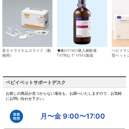
富士ドライケムスライド（動
◆劇)ｲｿﾌﾙﾗﾝ吸入麻酔液
ペピイマ
物用）
｢VTRS｣ ｳﾞｨｱﾄﾘｽ製薬
型ペット
ペピイベットサポートデスク
お探しの商品が見つからない場合も、お調べいたしますので、お気軽
にお問い合わせ下さい。
月〜金 9:00〜17:00