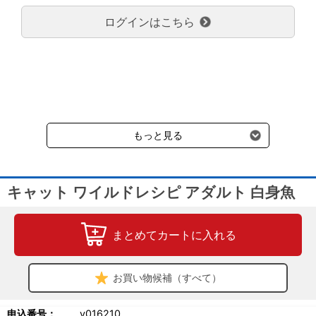
のみで新たな送料は発生しません。
ログインはこちら
大型商品送料が必要な商品をご注文の場合は、大型商品送料のみご
負担頂きます。
通常送料660円はかかりません。
クール便の商品につきましては、一律220円のクール便送料をいた
だきます。（沖縄、小笠原諸島以外）
要冷蔵の液剤・薬品の沖縄県及び小笠原諸島へのお届けには、通常
送料660円（税込）に加えて別途クール便代990円（税込）を申し
受けます。
もっと見る
キャット ワイルドレシピ アダルト 白身魚
まとめてカートに入れる
お買い物候補（すべて）
申込番号：
v016210