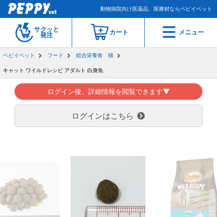
動物病院向け医薬品、医療材ならペピイベット
サクッと
カート
メニュー
発注
ペピイベット
フード
総合栄養食 猫
キャット ワイルドレシピ アダルト 白身魚
ログイン後、詳細情報を閲覧できます▼
ログインはこちら