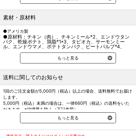
■高タンパク
肉食である猫のために、高品質な肉や魚を第一主原料に使用。
高タンパクを実現。
素材・原材料
愛猫の健康な筋肉の維持をサポートします。
●アメリカ製
■穀物フリー（穀物不使用）
●原材料：チキン（肉）、チキンミール*2、エンドウタン
肉食である猫のために、穀物不使用。
パク、乾燥ポテト、鶏脂*1*3、タピオカ、サーモンミー
小麦やトウモロコシ、米などの穀物を原材料として使用せず、
ル、エンドウマメ、ポテトタンパク、ビートパルプ*4、
消化性に優れた高品質なエンドウマメやポテトなどを使用すること
卵、フィッシュミール、タンパク加水分解物、亜麻仁*5、
フィッシュオイル*1、ユッカ抽出物、ビタミン類（A、B1、
により
もっと見る
B2、B6、B12、C、D3、E、コリン、ナイアシン、パント
穀物が苦手な猫の健康維持と消化吸収の健康維持に配慮。
テン酸、ビオチン、葉酸）、ミネラル類（カリウム、クロ
ライド、セレン、ナトリウム、マンガン、ヨウ素、亜鉛、
■厳選自然素材を使用
鉄、銅）、アミノ酸類（タウリン、メチオニン）、酸化防
送料に関してのお知らせ
止剤（ミックストコフェロール、ローズマリー抽出物、ク
―猫は肉食動物です―
エン酸） *1 ミックストコフェロールで保存、*2 カルシウ
●鋭くとがった歯と強いあごの筋肉
ム源、*3 オメガ6脂肪酸源、*4 食物繊維源、*5 オメガ3脂
1回のご注文金額が5,000円（税込）以上の場合、送料無料でお届け
→肉を引き裂き、飲み込むことに適している。
肪酸源 オメガ3脂肪酸：0.3%以上、オメガ6脂肪酸：3.0%
します。
●消化管が短い（体長の約４倍）
以上、ビタミンE：225IU/kg以上、タウリン：0.18%以上、
5,000円（税込）未満の場合は、一律660円（税込）の送料をいた
DHA：0.05%以上
→消化に時間がかからない肉で栄養を得ることに適している。
粗タンパク質
だきます。※沖縄県を除く（下記参照）
38.0％以上
粗脂肪
18.0％以上
●盲腸が小さい
粗繊維
3.0％以下
粗灰分
10.0％以下
※2017年11月14日（火）より沖縄県へのお届けにつきましては、1
盲腸とは・・・微生物の働きで炭水化物を含む植物を消化し、栄
もっと見る
水分
10.0％以下
カルシウム
1.2%以上
回のご注文金額（税込）が、30,000円以上で配送無料となります。
養を得る場所
リン
マグネシウム
0.11%（標準）
30,000円未満の場合、1,800円（税込）の送料をいただきます。
カロリー395kcal/100ｇ
●唾液にアミラーゼがほとんどない
ご了承のほどよろしくお願い致します。
アミラーゼとは･･･炭水化物を分解する消化酵素
価格表示・購入するにはログインが必要です。