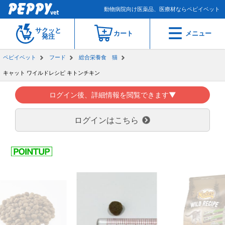
動物病院向け医薬品、医療材ならペピイベット
サクッと
カート
メニュー
発注
ペピイベット
フード
総合栄養食 猫
キャット ワイルドレシピ キトンチキン
ログイン後、詳細情報を閲覧できます▼
ログインはこちら