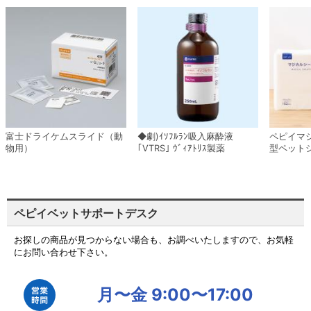
富士ドライケムスライド（動
◆劇)ｲｿﾌﾙﾗﾝ吸入麻酔液
ペピイマ
物用）
｢VTRS｣ ｳﾞｨｱﾄﾘｽ製薬
型ペット
ペピイベットサポートデスク
お探しの商品が見つからない場合も、お調べいたしますので、お気軽
にお問い合わせ下さい。
月〜金 9:00〜17:00