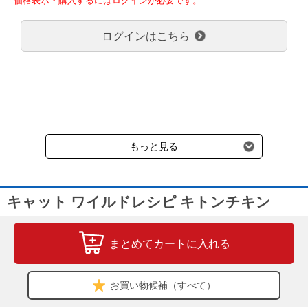
弊社都合でお届けが２回以上に分かれる場合の送料負担は、１回分
のみで新たな送料は発生しません。
ログインはこちら
大型商品送料が必要な商品をご注文の場合は、大型商品送料のみご
負担頂きます。
通常送料660円はかかりません。
クール便の商品につきましては、一律220円のクール便送料をいた
だきます。（沖縄、小笠原諸島以外）
要冷蔵の液剤・薬品の沖縄県及び小笠原諸島へのお届けには、通常
送料660円（税込）に加えて別途クール便代990円（税込）を申し
受けます。
もっと見る
キャット ワイルドレシピ キトンチキン
まとめてカートに入れる
お買い物候補（すべて）