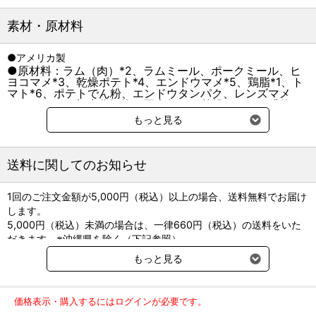
最適な栄養バランスの配慮だけでなく、愛犬が大好きな肉のおいし
素材・原材料
さを引き出し、贅沢に感じられるレシピを人の食事を同じようにひ
とつひとつ考案。高品質な肉を主役に、肉との相性が最適な野菜果
●アメリカ製
実を中心とする、13種類の厳選自然素材のホリスティック・ブレン
●原材料：ラム（肉）*2、ラムミール、ポークミール、ヒ
ド。
ヨコマメ*3、乾燥ポテト*4、エンドウマメ*5、鶏脂*1、ト
マト*6、ポテトでん粉、エンドウタンパク、レンズマメ
総合栄養食
*7、タンパク加水分解物、亜麻仁*8、乾燥チコリー繊維、
ひまわり油*1*9、バジル*10、タイム*10、パセリ*10、オレ
本品は、ペットフード公正取引協議会の定める分析試験により、愛
もっと見る
ガノ*10、ビタミン類（A、B1、B2、B6、B12、C、D3、
犬に適したバランスの良い総合栄養食の基準を満たすことが証明さ
E、コリン、ナイアシン、パントテン酸、ビオチン、葉
れています。
酸）、ミネラル類（カリウム、クロライド、セレン、ナト
AAFCO栄養基準
リウム、マンガン、ヨウ素、亜鉛、鉄、銅）、アミノ酸類
送料に関してのお知らせ
（メチオニン）、酸化防止剤（ミックストコフェロール、
本品は、AAFCO（欧米飼料検査官協会）規定の分析試験により、愛
ローズマリー抽出物、クエン酸） *1 ミックストコフェロー
犬の健康維持に適したバランスの良い総合栄養食であることが証明
ルで保存 *2 ビタミンB1、カルニチン含、*3 カリウム、ビ
1回のご注文金額が5,000円（税込）以上の場合、送料無料でお届け
されています。
タミンE含、*4 ビタミンC含、*5 食物繊維含、*6 リコピン
します。
含、*7 鉄分含、*8 α-リノレン酸、食物繊維含、*9 リノー
5,000円（税込）未満の場合は、一律660円（税込）の送料をいた
ル酸含、*10 抗酸化成分含
粗タンパク質
だきます。※沖縄県を除く（下記参照）
29％以上
粗脂肪
16％以上
粗繊維
4％以下
粗灰分
11％以下
※2017年11月14日（火）より沖縄県へのお届けにつきましては、1
もっと見る
水分
10％以下
カルシウム
1.5％以上
回のご注文金額（税込）が、30,000円以上で配送無料となります。
リン
1.0％以上
マグネシウム
30,000円未満の場合、1,800円（税込）の送料をいただきます。
カロリー365kcal/100g
ご了承のほどよろしくお願い致します。
価格表示・購入するにはログインが必要です。
弊社都合でお届けが２回以上に分かれる場合の送料負担は、１回分