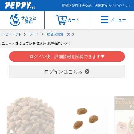
動物病院向け医薬品、医療材ならペピイベット
サクッと
カート
メニュー
発注
ペピイベット
フード
総合栄養食 犬
ニュートロ シュプレモ 成犬用 地中海のレシピ
ログイン後、詳細情報を閲覧できます▼
ログインはこちら