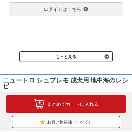
のみで新たな送料は発生しません。
ログインはこちら
大型商品送料が必要な商品をご注文の場合は、大型商品送料のみご
負担頂きます。
通常送料660円はかかりません。
クール便の商品につきましては、一律220円のクール便送料をいた
だきます。（沖縄、小笠原諸島以外）
要冷蔵の液剤・薬品の沖縄県及び小笠原諸島へのお届けには、通常
送料660円（税込）に加えて別途クール便代990円（税込）を申し
受けます。
もっと見る
ニュートロ シュプレモ 成犬用 地中海のレシ
ピ
まとめてカートに入れる
お買い物候補（すべて）