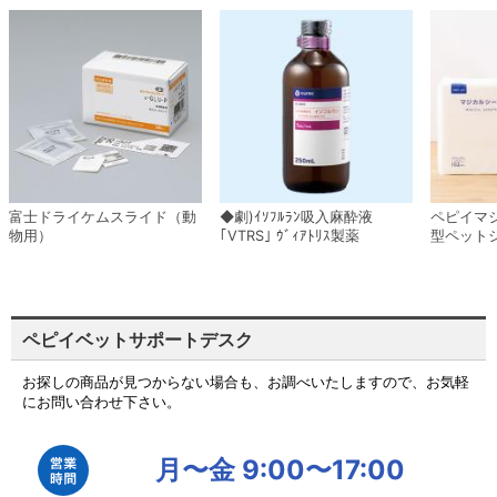
富士ドライケムスライド（動
◆劇)ｲｿﾌﾙﾗﾝ吸入麻酔液
ペピイマ
物用）
｢VTRS｣ ｳﾞｨｱﾄﾘｽ製薬
型ペット
ペピイベットサポートデスク
お探しの商品が見つからない場合も、お調べいたしますので、お気軽
にお問い合わせ下さい。
月〜金 9:00〜17:00