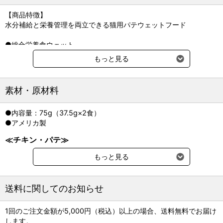
【商品特徴】
水分補給と栄養管理を両立できる猫用パテウェットフード
●総合栄養食ウェット
ウェットのみでも安心して与えられる、猫用総合栄養食です。
もっと見る
肉食の愛猫のために、肉や魚を第一主原料に使用し、穀物フリー。
着色料・発色料・香料・保存料不使用。
素材・原材料
●水分補給をサポート
毎日の食事から水分を摂れるため、下部尿路の健康維持に配慮でき
●内容量：75g（37.5g×2食）
ます。
●アメリカ製
●低カロリー設計
≪チキン・パテ≫
カロリーを控えつつ必要な栄養素を摂れるため、体重管理にもおす
チキン、鶏レバー、肉エキス、フィッシュオイル、ビタミ
すめです。
ン類、ミネラル類、アミノ酸類、増粘安定剤（グァーガ
もっと見る
ム）
粗タンパク質
11.5%以上
粗脂肪
6%以上
●皮膚被毛に配慮
粗繊維
1%以下
粗灰分
3%以下
必須脂肪酸を摂取でき、皮膚と被毛の健康維持をサポートします。
水分
78%以下
カルシウム
送料に関してのお知らせ
リン
マグネシウム
カロリー約43kcal/1トレイ
●小分けで新鮮
1回のご注文金額が5,000円（税込）以上の場合、送料無料でお届け
毎食食べ切りやすい小分けパックで、いつでも新鮮に与えられま
≪サーモン＆ツナ・パテ≫
します。