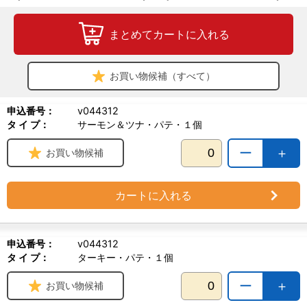
【与え方】
まとめてカートに入れる
総合栄養食
愛猫の年齢・体重・活動量・体調に合わせて、1日の給与量を数回に
分けて与えてください。
お買い物候補（すべて）
ウェットフードのみで与える場合も、必要量を目安に調整してくだ
さい。
新鮮な水をいつでも飲めるようにしてください。
申込番号：
v044312
タ イ プ：
サーモン＆ツナ・パテ・１個
【推奨種】
全猫種
ー
＋
お買い物候補
【使用上の注意】
・本品は猫用フードです。猫以外には与えないでください。
カートに入れる
・開封時に中身が飛び散らないようご注意ください。
・体質や体調に合わない場合は、給与を中止し獣医師にご相談くだ
さい。
・食物アレルギーがある場合は、原材料を必ず確認してから与えて
申込番号：
v044312
ください。
タ イ プ：
ターキー・パテ・１個
・給与量は目安です。愛猫の体重、活動量、体調、便の状態に合わ
せて調整してください。
ー
＋
お買い物候補
・開封後は冷蔵保管し、なるべく早く与えてください。