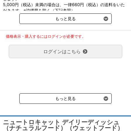
す。
サーモン、チキン、鶏レバー、ツナ、肉エキス、フィッシ
5,000円（税込）未満の場合は、一律660円（税込）の送料をいた
ュオイル、ビタミン類、ミネラル類、アミノ酸類、増粘多
だきます。※沖縄県を除く（下記参照）
糖類
●パテタイプ
粗タンパク質
※2017年11月14日（火）より沖縄県へのお届けにつきましては、1
11.5%以上
粗脂肪
6%以上
総合栄養食のウェットフードから栄養を摂取する場合、製品全体を
もっと見る
粗繊維
1%以下
粗灰分
3%以下
回のご注文金額（税込）が、30,000円以上で配送無料となります。
食べさせることが必要です。
水分
78%以下
カルシウム
30,000円未満の場合、1,800円（税込）の送料をいただきます。
好き嫌いが激しい猫の場合、ウェットフードの一部分のみ（スープ
リン
マグネシウム
ご了承のほどよろしくお願い致します。
カロリー約43kcal/1トレイ
だけ、具だけなど）を食べることがあります。
価格表示・購入するにはログインが必要です。
弊社都合でお届けが２回以上に分かれる場合の送料負担は、１回分
パテタイプは、均一な性状のため一部分だけ食べても栄養バランス
≪ターキー・パテ≫
のみで新たな送料は発生しません。
に偏りが生じません。
ターキー、鶏レバー、チキン、肉エキス、フィッシュオイ
ログインはこちら
大型商品送料が必要な商品をご注文の場合は、大型商品送料のみご
また、パテタイプは舌ですくって食べやすいため、シニア猫にも最
ル、ビタミン類、ミネラル類、アミノ酸類、増粘安定剤
負担頂きます。
（グアーガム）
適です。
粗タンパク質
通常送料660円はかかりません。
11.5%以上
粗脂肪
7%以上
粗繊維
1%以下
粗灰分
3%以下
クール便の商品につきましては、一律220円のクール便送料をいた
●栄養基準を満たす
水分
78%以下
カルシウム
だきます。（沖縄、小笠原諸島以外）
ペットフード公正取引協議会・AAFCOの基準を満たした総合栄養食
リン
マグネシウム
要冷蔵の液剤・薬品の沖縄県及び小笠原諸島へのお届けには、通常
カロリー約47kcal/1トレイ
です。
送料660円（税込）に加えて別途クール便代990円（税込）を申し
本品は、ペットフード公正取引協議会の定める分析試験により、愛
≪サーモン＆チキン・パテ≫
受けます。
猫に適したバランスの良い総合栄養食の基準を満たすことが証明さ
サーモン、チキン、鶏レバー、肉エキス、フィッシュオイ
もっと見る
れています。
ル、ビタミン類、ミネラル類、アミノ酸類、増粘多糖類
粗タンパク質
11.5％以上
粗脂肪
4.5％以上
粗繊維
1％以下
粗灰分
3％以下
AAFCO栄養基準
水分
78％以下
カルシウム
本品は、AAFCO（欧米飼料検査官協会）規定の分析試験により、愛
リン
マグネシウム
ニュートロキャット デイリーディッシュ
猫の健康維持に適したバランスの良い総合栄養食であることが証明
カロリー約37kcal/１トレイ
（ナチュラルフード）（ウェットフード）
されています。
・総合栄養食です