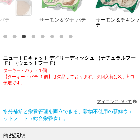
サーモン＆ツナ パテ
サーモン＆チキン パ
ターキー パ
テ
ニュートロキャット デイリーディッシュ （ナチュラルフー
ド）（ウェットフード）
ターキー・パテ・１個
【ターキー・パテ １個】は欠品しております。次回入荷は8月上旬
予定です。
アイコンについて
水分補給と栄養管理を両立できる、穀物不使用の新鮮ウェ
ットフード（総合栄養食）。
商品説明