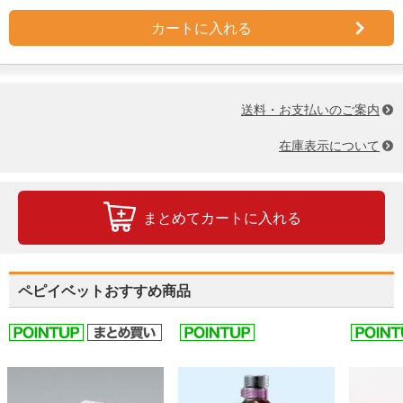
・直射日光・高温多湿を避けて保管してください。
カートに入れる
【こんな子におすすめ】
・ウェットフードを主食にしたい子
・毎日の食事から水分補給をしたい子
・下部尿路の健康維持に配慮したい子
送料・お支払いのご案内
・体重管理が気になる子
・皮膚や被毛の健康を維持したい子
在庫表示について
・穀物に配慮したフードを選びたい子
・噛む力が弱くなってきたシニア猫
【ブランド名/メーカー名】
まとめてカートに入れる
ニュートロ™
ペピイベットおすすめ商品