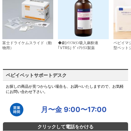
富士ドライケムスライド（動
◆劇)ｲｿﾌﾙﾗﾝ吸入麻酔液
ペピイマ
物用）
｢VTRS｣ ｳﾞｨｱﾄﾘｽ製薬
型ペット
ペピイベットサポートデスク
お探しの商品が見つからない場合も、お調べいたしますので、お気軽
にお問い合わせ下さい。
月〜金 9:00〜17:00
クリックして電話をかける