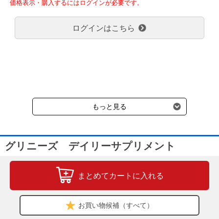
酵母の細胞壁にに存在し、生体が本来持つ免疫機能を保つことによ
価格表示・購入するにはログインが必要です。
リン
マグネシウム
弊社都合でお届けが２回以上に分かれる場合の送料負担は、１回分
り、健康的な免疫力の維持が期待される成分です。
カロリー8kcal/1個あたり
のみで新たな送料は発生しません。
≪免疫の健康サポート≫
ログインはこちら
大型商品送料が必要な商品をご注文の場合は、大型商品送料のみご
小麦でん粉、小麦粉、とうもろこし粉、小麦グルテン、大
[１日あたり給与量の目安]
豆ミール、チキン、β－グルカン、食塩、植物性油脂、グリ
負担頂きます。
体重1.3～5kg未満：1個
セリン、ビタミン類（Ｃ、Ｅ）、保存料（ソルビン酸
通常送料660円はかかりません。
体重5～10kg未満：2個
Ｋ）、酸化防止剤（ミックストコフェロール、ローズマリ
クール便の商品につきましては、一律220円のクール便送料をいた
体重10～15kg未満：3個
ー抽出物）
だきます。（沖縄、小笠原諸島以外）
粗タンパク質
18.0％以上
粗脂肪
2.5％以上
体重15～20kg未満：4個
要冷蔵の液剤・薬品の沖縄県及び小笠原諸島へのお届けには、通常
粗繊維
2.0％以下
粗灰分
8.0％以下
水分
22.0％以下
カルシウム
送料660円（税込）に加えて別途クール便代990円（税込）を申し
・５ｋｇ未満の愛犬には、手でちぎって食べやすい大きさにして与
リン
マグネシウム
受けます。
えてください。
カロリー8kcal/1個あたり
もっと見る
・１歳未満の幼犬には与えないでください。
・過剰に給与することはさけ、１日の目安量を守ってください。
・常に清潔で新鮮な飲み水をご用意ください。
グリニーズ デイリーサプリメント
まとめてカートに入れる
お買い物候補（すべて）