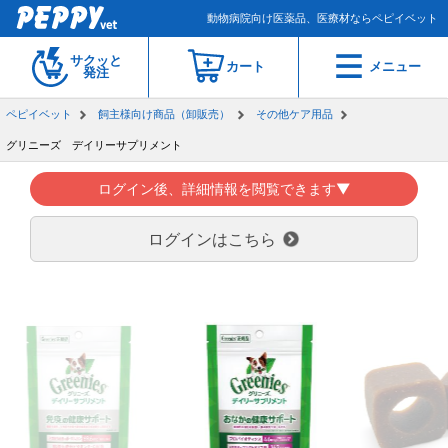
動物病院向け医薬品、医療材ならペピイベット
サクッと
カート
メニュー
発注
ペピイベット
飼主様向け商品（卸販売）
その他ケア用品
グリニーズ デイリーサプリメント
ログイン後、詳細情報を閲覧できます▼
ログインはこちら