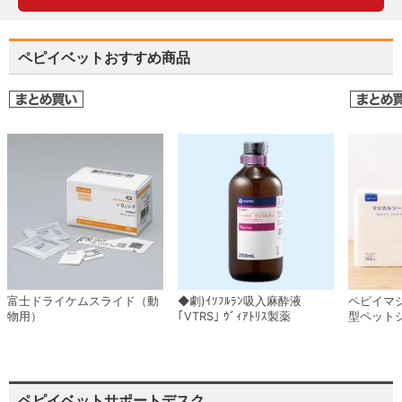
ペピイベットおすすめ商品
富士ドライケムスライド（動
◆劇)ｲｿﾌﾙﾗﾝ吸入麻酔液
ペピイマ
物用）
｢VTRS｣ ｳﾞｨｱﾄﾘｽ製薬
型ペット
ペピイベットサポートデスク