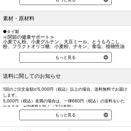
に独自の形状を工夫。
●喜んで続けられるおいしさ
素材・原材料
おやつ感覚で食べられるチキン味のセミモイストタイプ。
●タイ製
【関節の健康サポート】
≪関節の健康サポート≫
関節の健康をサポートするコンドロイチン、グルコサミンの前駆物
小麦でん粉、小麦グルテン、大豆ミール、とうもろこし
質、オメガ３脂肪酸、亜鉛などを含む緑イ貝粉末と、
粉、フラクトオリゴ糖、小麦粉、チキン、食塩、植物性油
抗酸化成分ビタミンE&Cを配合。
脂、グリセリン、バチルス菌、保存料（ソルビン酸Ｋ）、
酸化防止剤（ミックストコフェロール、ローズマリー抽出
もっと見る
物）
【おなかの健康サポート】
粗タンパク質
17.0％以上
粗脂肪
2.0％以上
プロバイオティクス（バチルス菌）、天然由来のフラクトオリゴ糖
粗繊維
2.0％以下
粗灰分
8.0％以下
を配合。
水分
22.0％以下
カルシウム
送料に関してのお知らせ
リン
マグネシウム
腸内細菌叢のバランスを改善することによって宿主の健康に有益に
カロリー8kcal/1個あたり
働く生きた微生物。
≪おなかの健康サポート≫
1回のご注文金額が5,000円（税込）以上の場合、送料無料でお届け
腸管内で有益に働く細菌（善玉菌）の栄養源となり、腸内細菌のバ
小麦でん粉、小麦粉、とうもろこし粉、小麦グルテン、大
します。
ランスを整えます。
豆ミール、緑イ貝粉末＊、チキン、食塩、植物性油脂、グ
5,000円（税込）未満の場合は、一律660円（税込）の送料をいた
リセリン、ビタミン類（Ｃ、Ｅ）、保存料（ソルビン酸
Ｋ）、酸化防止剤（ミックストコフェロール、ローズマリ
だきます。※沖縄県を除く（下記参照）
【免疫の健康サポート】
ー抽出物）＊コンドロイチン、グルコサミン前駆物質、オ
※2017年11月14日（火）より沖縄県へのお届けにつきましては、1
天然酵母由来のβ-グルカン69.6mg、抗酸化成分ビタミンE・C配
もっと見る
メガ３脂肪酸、亜鉛含む
回のご注文金額（税込）が、30,000円以上で配送無料となります。
合。
粗タンパク質
20.0％以上
粗脂肪
3.0％以上
30,000円未満の場合、1,800円（税込）の送料をいただきます。
粗繊維
2.0％以下
粗灰分
8.0％以下
βーグルカンは食物繊維の１つ。
ご了承のほどよろしくお願い致します。
水分
22.0％以下
カルシウム