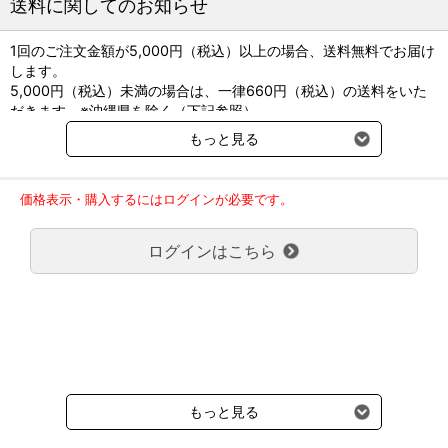
送料に関してのお知らせ
＜仕様＞
■電圧：AC100V
1回のご注文金額が5,000円（税込）以上の場合、送料無料でお届け
■消費電力：1400W
します。
■周波数：50/60HZ
5,000円（税込）未満の場合は、一律660円（税込）の送料をいた
■外形寸法：幅408×長さ230×高さ165mm
だきます。※沖縄県を除く（下記参照）
■本体重量：約3.8kg
※2017年11月14日（火）より沖縄県へのお届けにつきましては、1
■付属品：予備ヒューズ（20A）2本、ホースノズル2種、予備フィ
もっと見る
回のご注文金額（税込）が、30,000円以上で配送無料となります。
ルター2枚
30,000円未満の場合、1,800円（税込）の送料をいただきます。
■スタンダードホース：約1.8m
ご了承のほどよろしくお願い致します。
価格表示・購入するにはログインが必要です。
弊社都合でお届けが２回以上に分かれる場合の送料負担は、１回分
のみで新たな送料は発生しません。
ログインはこちら
大型商品送料が必要な商品をご注文の場合は、大型商品送料のみご
負担頂きます。
通常送料660円はかかりません。
クール便の商品につきましては、一律220円のクール便送料をいた
だきます。（沖縄、小笠原諸島以外）
要冷蔵の液剤・薬品の沖縄県及び小笠原諸島へのお届けには、通常
送料660円（税込）に加えて別途クール便代990円（税込）を申し
受けます。
もっと見る