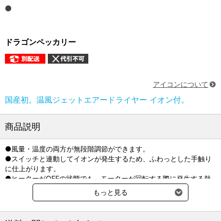
ドラゴンペッカリー
アイコンについて
国産初。温風ジェットエアードライヤー イオン付。
商品説明
●風量・温度の両方が無段階調節ができます。
●スイッチと連動してイオンが発生するため、ふわっとした手触り
に仕上がります。
●ヒーターがOFFの状態でも、モーターが回転する際に発生する熱
で室温プラス10℃前後の風になります。
もっと見る
●用途に応じて取り替えられるノズルが3種とスタンダードホース付
属！