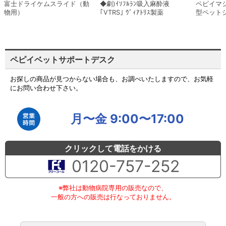
富士ドライケムスライド（動
◆劇)ｲｿﾌﾙﾗﾝ吸入麻酔液
ペピイマ
物用）
｢VTRS｣ ｳﾞｨｱﾄﾘｽ製薬
型ペット
ペピイベットサポートデスク
お探しの商品が見つからない場合も、お調べいたしますので、お気軽
にお問い合わせ下さい。
月〜金 9:00〜17:00
クリックして電話をかける
0120-757-252
※弊社は動物病院専用の販売なので、
一般の方への販売は行なっておりません。