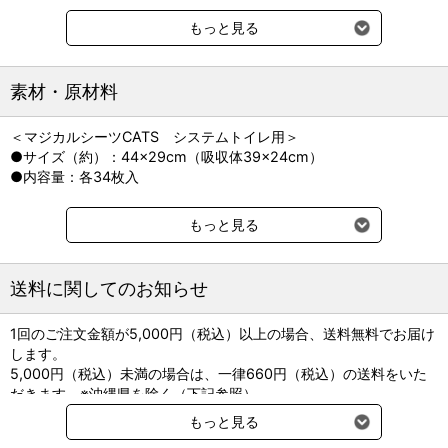
猫と飼い主のことを考え抜いて作った
もっと見る
ペピイオリジナルのシステムトイレ用猫砂＆シーツを
初めてご購入の方に限り、お得なスターターセットで販売。
この機会にぜひ、お試しください！
素材・原材料
◎マジカルシーツＣＡＴＳ ＋ マジカルサンド 超清潔 ￥1,958
＜マジカルシーツCATS システムトイレ用＞
⇒￥1,200（約38％OFF）
●サイズ（約）：44×29cm（吸収体39×24cm）
◎マジカルシーツＣＡＴＳ ＋ マジカルサンド ひのき ￥1,760
●内容量：各34枚入
⇒￥1,000（約43％OFF）
＜マジカルサンドひのき システムトイレ用＞
各商品の詳細は、それぞれの商品ページで詳しくご紹介中！
もっと見る
●主材：ひのき木粉
●内容量：４L
【関連商品はこちら】
送料に関してのお知らせ
＜マジカルサンド超清潔 システムトイレ用＞
⇒マジカルシーツＣＡＴＳ システムトイレ用シート
●主材：再生パルプ、ゼオライト、重曹
1回のご注文金額が5,000円（税込）以上の場合、送料無料でお届け
●内容量：４L
⇒マジカルサンド 超清潔 システムトイレ用
します。
●日本製
5,000円（税込）未満の場合は、一律660円（税込）の送料をいた
⇒マジカルサンドひのき システムトイレ用猫砂
だきます。※沖縄県を除く（下記参照）
※2017年11月14日（火）より沖縄県へのお届けにつきましては、1
もっと見る
回のご注文金額（税込）が、30,000円以上で配送無料となります。