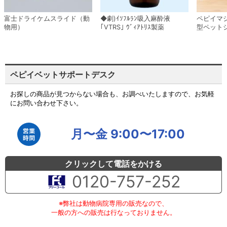
富士ドライケムスライド（動
◆劇)ｲｿﾌﾙﾗﾝ吸入麻酔液
ペピイマ
物用）
｢VTRS｣ ｳﾞｨｱﾄﾘｽ製薬
型ペット
ペピイベットサポートデスク
お探しの商品が見つからない場合も、お調べいたしますので、お気軽
にお問い合わせ下さい。
月〜金 9:00〜17:00
クリックして電話をかける
0120-757-252
※弊社は動物病院専用の販売なので、
一般の方への販売は行なっておりません。