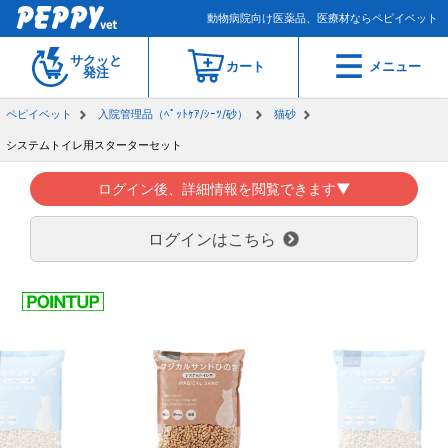
動物病院向け医薬品、医療材ならペピイベット
サクッと
カート
メニュー
発注
ペピイベット
入院管理品（ﾍﾟｯﾄｹｱ/ｼｰﾂ/砂）
猫砂
システムトイレ用スターターセット
ログイン後、詳細情報を閲覧できます▼
ログインはこちら