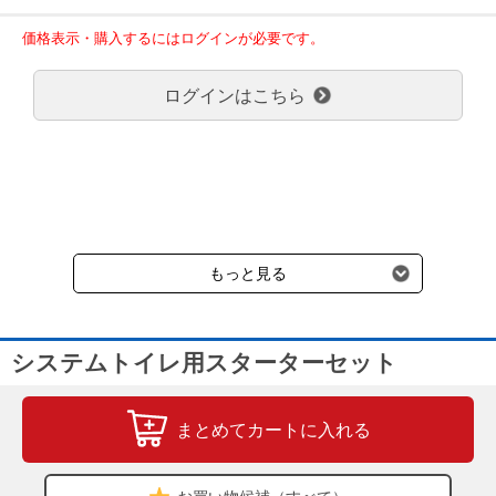
30,000円未満の場合、1,800円（税込）の送料をいただきます。
ご了承のほどよろしくお願い致します。
価格表示・購入するにはログインが必要です。
弊社都合でお届けが２回以上に分かれる場合の送料負担は、１回分
のみで新たな送料は発生しません。
ログインはこちら
大型商品送料が必要な商品をご注文の場合は、大型商品送料のみご
負担頂きます。
通常送料660円はかかりません。
クール便の商品につきましては、一律220円のクール便送料をいた
だきます。（沖縄、小笠原諸島以外）
要冷蔵の液剤・薬品の沖縄県及び小笠原諸島へのお届けには、通常
送料660円（税込）に加えて別途クール便代990円（税込）を申し
受けます。
もっと見る
システムトイレ用スターターセット
まとめてカートに入れる