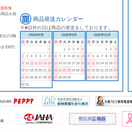
[送料無
の商品を除
商品発送カレンダー
※
■
以外の日は商品の発送をしております。
2026年8月
2026年9月
2026年10月
支払の3種
日
月
火
水
木
金
土
日
月
火
水
木
金
土
日
月
火
水
木
金
土
き330円
1
1
2
3
4
5
1
2
3
。
2
3
4
5
6
7
8
6
7
8
9
10
11
12
4
5
6
7
8
9
10
9
10
11
12
13
14
15
13
14
15
16
17
18
19
11
12
13
14
15
16
17
16
17
18
19
20
21
22
20
21
22
23
24
25
26
18
19
20
21
22
23
24
23
24
25
26
27
28
29
27
28
29
30
25
26
27
28
29
30
31
30
31