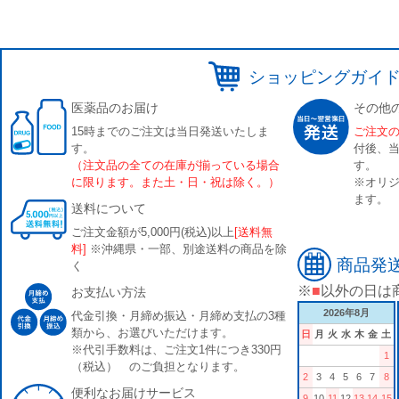
ショッピングガイ
医薬品のお届け
その他
15時までのご注文は当日発送いたしま
ご注文
す。
付後、
（注文品の全ての在庫が揃っている場合
す。
に限ります。また土・日・祝は除く。）
※オリジ
ます。
送料について
ご注文金額が5,000円(税込)以上
[送料無
料]
※沖縄県・一部、別途送料の商品を除
商品発
く
※
■
以外の日は
お支払い方法
2026年8月
代金引換・月締め振込・月締め支払の3種
類から、お選びいただけます。
日
月
火
水
木
金
土
※代引手数料は、ご注文1件につき330円
1
（税込） のご負担となります。
2
3
4
5
6
7
8
便利なお届けサービス
9
10
11
12
13
14
15