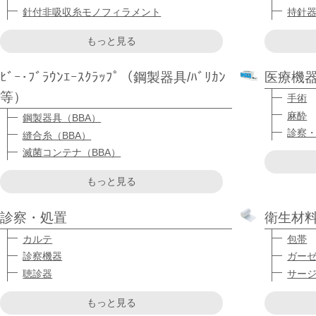
針付非吸収糸モノフィラメント
持針
もっと見る
ﾋﾞｰ･ﾌﾞﾗｳﾝｴｰｽｸﾗｯﾌﾟ（鋼製器具/ﾊﾞﾘｶﾝ
医療機
等）
手術
麻酔
鋼製器具（BBA）
診察
縫合糸（BBA）
滅菌コンテナ（BBA）
もっと見る
診察・処置
衛生材
カルテ
包帯
診察機器
ガー
聴診器
サー
もっと見る