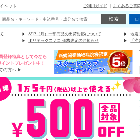
ご利用ガイド
よくあるご質
イベット
ロ
て
8/17（月）一部商品の出荷対応について
地震
ポリテックスノコ 価格改定のお知らせ
「注
員登録特典として今なら
00ポイントプレゼント中！
ての方へ
▶