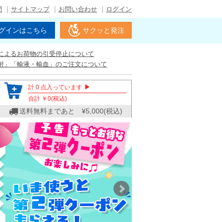
問
サイトマップ
お問い合わせ
ログイン
グインはこちら
サクッと発注
によるお荷物の引受停止について
射」「輸液・輸血」のご注文について
▶
計
0
点入っています
合計 ￥
0
(税込)
送料無料まであと ¥
5,000
(税込)