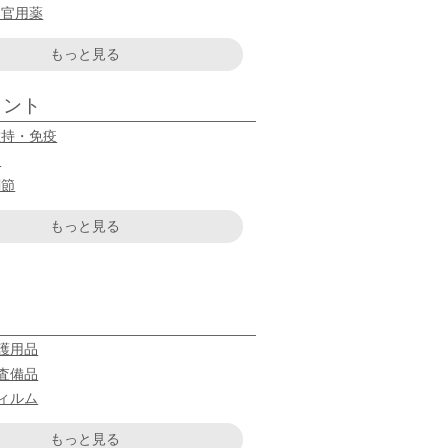
器官用薬
もっと見る
メント
維持・免疫
品
関節
もっと見る
護用品
査備品
ィルム
もっと見る