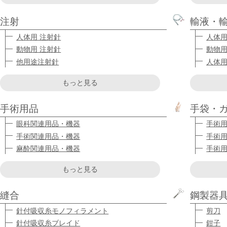
注射
輸液・
人体用 注射針
人体用
動物用 注射針
動物用
他用途注射針
人体用
もっと見る
手術用品
手袋・
眼科関連用品・機器
手術
手術関連用品・機器
手術
麻酔関連用品・機器
手術
もっと見る
縫合
鋼製器
針付吸収糸モノフィラメント
剪刀
針付吸収糸ブレイド
鉗子