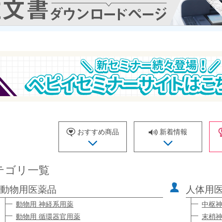
おすすめ商品
新着情報
テゴリ一覧
動物用医薬品
人体用
動物用 神経系用薬
中枢
動物用 循環器官用薬
末梢