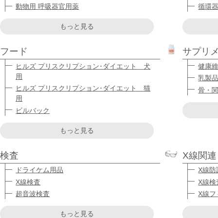
動物用 呼吸器官用薬
循環
もっと見る
フード
サプリ
ヒルズ プリスクリプション･ダイエット 犬
健康
用
乳製
ヒルズ プリスクリプション･ダイエット 猫
骨・
用
ビルバック
もっと見る
検査
X線関連
ドライケム用品
X線防
X線検査
X線検
超音波検査
X線フ
もっと見る