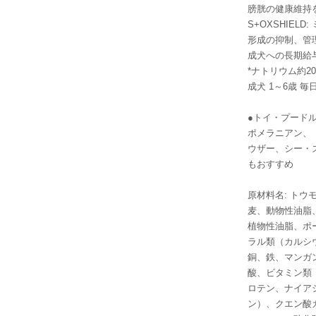
膀胱の健康維持
S+OXSHIE
形成の抑制、管
成犬への長期給
*ナトリウム約2
成犬 1～6歳 
●トイ・プード
ポメラニアン、
ウザー、シー・
もおすすめ
原材料名: ト
麦、動物性油脂
植物性油脂、ポ
ラル類（カルシ
銅、鉄、マンガ
酸、ビタミン類（
ロテン、ナイア
ン）、クエン酸