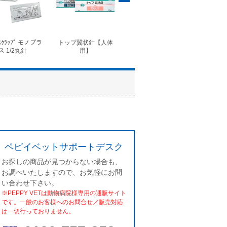
ｽｸﾗｯﾌﾟ モノプラ
トップ翼状針【人体
◆フォルテコール錠
◆コ
ス 1/2丸針
用】
ペピイベットサポートデスク
お探しの商品が見つからない場合も、
お調べいたしますので、お気軽にお問
い合わせ下さい。
※PEPPY VETは動物病院様専用の通販サイト
です。一般のお客様へのお問合せ／販売対応
は一切行っておりません。