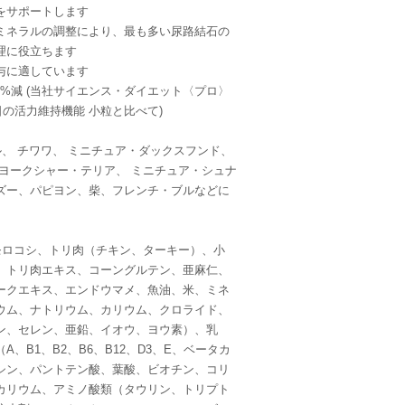
をサポートします
LD: ミネラルの調整により、最も多い尿路結石の
理に役立ちます
与に適しています
0%減 (当社サイエンス・ダイエット〈プロ〉
毎日の活力維持機能 小粒と比べて)
ル、 チワワ、 ミニチュア・ダックスフンド、
 ヨークシャー・テリア、 ミニチュア・シュナ
ズー、パピヨン、柴、フレンチ・ブルなどに
ウモロコシ、トリ肉（チキン、ターキー）、小
、トリ肉エキス、コーングルテン、亜麻仁、
ークエキス、エンドウマメ、魚油、米、ミネ
ウム、ナトリウム、カリウム、クロライド、
ン、セレン、亜鉛、イオウ、ヨウ素）、乳
A、B1、B2、B6、B12、D3、E、ベータカ
シン、パントテン酸、葉酸、ビオチン、コリ
カリウム、アミノ酸類（タウリン、トリプト