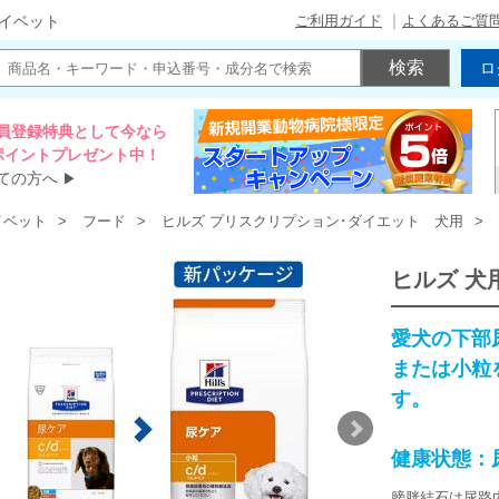
ご利用ガイド
よくあるご質
イベット
ロ
員登録特典として今なら
00ポイントプレゼント中！
ての方へ
▶
イベット
フード
ヒルズ プリスクリプション･ダイエット 犬用
ヒルズ 犬用
愛犬の下部
または小粒
す。
健康状態：
膀胱結石は尿路