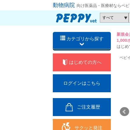
動物病院
向け医薬品・医療材ならペピ
新規会
カテゴリから探す
1,0
はじめ
ペピ
はじめての方へ
ログインはこちら
ご注文履歴
サクッと発注