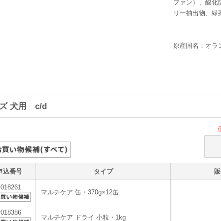
ファン）、酸化
リー抽出物、緑
原産国名：オラ
ズ 犬用 c/d
申込番号
タイプ
販
v018261
マルチケア 缶・370g×12缶
v018386
マルチケア ドライ 小粒・1kg