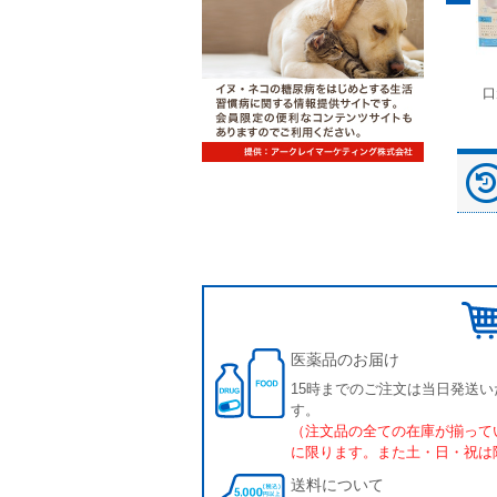
富士ドライケムスライ
◆劇)ｲｿﾌﾙﾗﾝ吸入麻酔
ペピイマジカルシーツ
口
ド（動物用）
液｢VTRS｣ ｳﾞｨｱﾄﾘｽ...
（中厚型ペットシー
ツ）
医薬品のお届け
15時までのご注文は当日発送い
す。
（注文品の全ての在庫が揃って
に限ります。また土・日・祝は
送料について