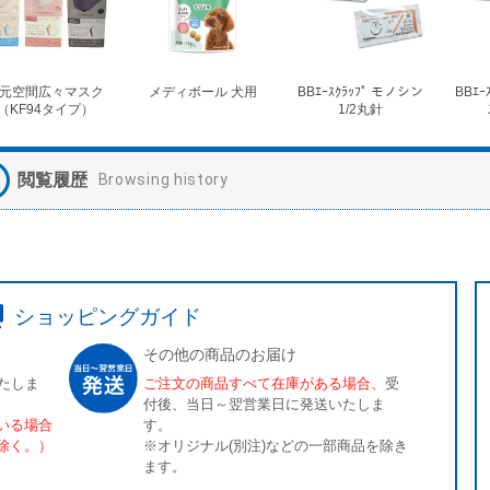
元空間広々マスク
メディボール 犬用
BBｴｰｽｸﾗｯﾌﾟ モノシン
BBｴｰ
（KF94タイプ）
1/2丸針
閲覧履歴
Browsing history
ショッピングガイド
その他の商品のお届け
たしま
ご注文の商品すべて在庫がある場合、
受
付後、当日～翌営業日に発送いたしま
いる場合
す。
除く。）
※オリジナル(別注)などの一部商品を除き
ます。