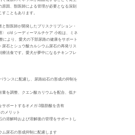
の原因、獣医師による管理が必要となる深刻
こすこともあります。
者と獣医師が開発したプリスクリプション・
〉 c/d シーディーマルチケア 小粒は、ミネ
調整により、愛犬の下部尿路の健康をサポート
ト尿石とシュウ酸カルシウム尿石の再発リス
別療法食です。愛犬が夢中になるチキンフレ
Hバランスに配慮し、尿路結石の形成の抑制を
有量を調整、クエン酸カリウムを配合、低ナ
をサポートするオメガ-3脂肪酸を含有
てのメリット
石の溶解時および溶解後の管理をサポートし
ウム尿石の形成抑制に配慮します