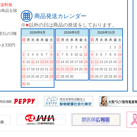
[送料無
の商品を除
商品発送カレンダー
※
■
以外の日は商品の発送をしております。
2026年8月
2026年9月
2026年10月
支払の3種
日
月
火
水
木
金
土
日
月
火
水
木
金
土
日
月
火
水
木
金
土
き330円
1
1
2
3
4
5
1
2
3
。
2
3
4
5
6
7
8
6
7
8
9
10
11
12
4
5
6
7
8
9
10
9
10
11
12
13
14
15
13
14
15
16
17
18
19
11
12
13
14
15
16
17
16
17
18
19
20
21
22
20
21
22
23
24
25
26
18
19
20
21
22
23
24
23
24
25
26
27
28
29
27
28
29
30
25
26
27
28
29
30
31
30
31