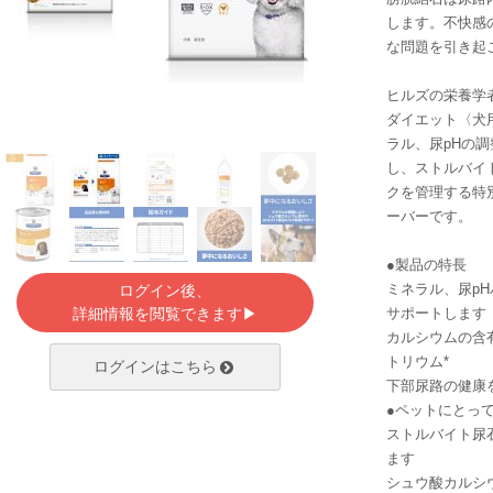
します。不快感
な問題を引き起
ヒルズの栄養学
ダイエット〈犬用
ラル、尿pHの
し、ストルバイ
クを管理する特
ーバーです。
●製品の特長
ミネラル、尿p
ログイン後、
詳細情報を閲覧できます▶
サポートします
カルシウムの含
トリウム*
ログインはこちら
下部尿路の健康
●ペットにとっ
ストルバイト尿
ます
シュウ酸カルシ