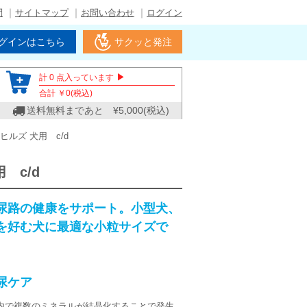
問
サイトマップ
お問い合わせ
ログイン
グインはこちら
サクッと発注
▶
計
0
点入っています
合計 ￥
0
(税込)
送料無料まであと ¥
5,000
(税込)
ヒルズ 犬用 c/d
 c/d
尿路の健康をサポート。小型犬、
を好む犬に最適な小粒サイズで
尿ケア
内で複数のミネラルが結晶化することで発生